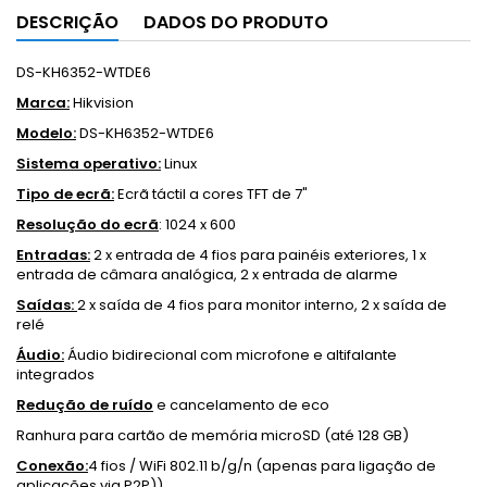
DESCRIÇÃO
DADOS DO PRODUTO
DS-KH6352-WTDE6
Marca:
Hikvision
Modelo:
DS-KH6352-WTDE6
Sistema operativo:
Linux
Tipo de ecrã:
Ecrã táctil a cores TFT de 7"
Resolução do ecrã
: 1024 x 600
Entradas:
2 x entrada de 4 fios para painéis exteriores, 1 x
entrada de câmara analógica, 2 x entrada de alarme
Saídas:
2 x saída de 4 fios para monitor interno, 2 x saída de
relé
Áudio:
Áudio bidirecional com microfone e altifalante
integrados
Redução de ruído
e cancelamento de eco
Ranhura para cartão de memória microSD (até 128 GB)
Conexão:
4 fios / WiFi 802.11 b/g/n (apenas para ligação de
aplicações via P2P))