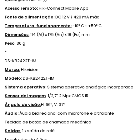
Acesso remoto:
Hik-Connect Mobile App
Fonte de alimentação:
DC 12 V / 420 mA máx
Temperatura. funcionamento:
-10º C ~ +50º C
Dimensões:
114 (Al) x 175 (An) x 18 (Fo) mm
Peso
: 30 g
*
DS-KB2422T-IM
Marca:
Hikvision
Modelo
: DS-KB2422T-IM
Sistema operativo:
Sistema operativo analógico incorporado
Sensor de imagem
: 1/2,7" 2 Mpx CMOS IR
Ângulo de visão:
H: 66º, V: 37º
Áudio:
Áudio bidirecional com microfone e altifalante
Teclado de botão de chamada mecânico
Saídas:
1 x saída de relé
1 x entradas de 4 fios