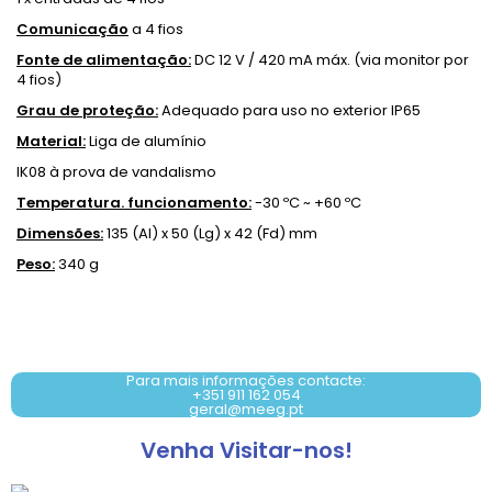
Comunicação
a 4 fios
Fonte de alimentação:
DC 12 V / 420 mA máx. (via monitor por
4 fios)
Grau de proteção:
Adequado para uso no exterior IP65
Material:
Liga de alumínio
IK08 à prova de vandalismo
Temperatura. funcionamento:
-30 ºC ~ +60 ºC
Dimensões:
135 (Al) x 50 (Lg) x 42 (Fd) mm
Peso:
340 g
Contacto: +351 911 162 054
Para mais informações contacte:
+351 911 162 054
geral@meeg.pt
Venha Visitar-nos!