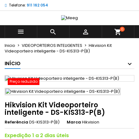
Telefone:
911 162 054
×
×
×
My wishlists
((title))
Entrar
É necessário ter sessão iniciada para guardar
0
((label))



shopping_cart
produtos na sua lista de desejos.
add_circle_outline
Create new list
Inicio
VIDEOPORTEIROS INTELIGENTES
Hikvision Kit
Videoporteiro inteligente - DS-KIS313-P(B)
((cancelText))
((loginText))
((cancelText))
((createText))
INÍCIO
Preço reduzido
Hikvision Kit Videoporteiro
inteligente - DS-KIS313-P(B)
Referência
DS-KIS313-P(B)
Marca
Hikvision
Expedição 1 a 2 dias úteis