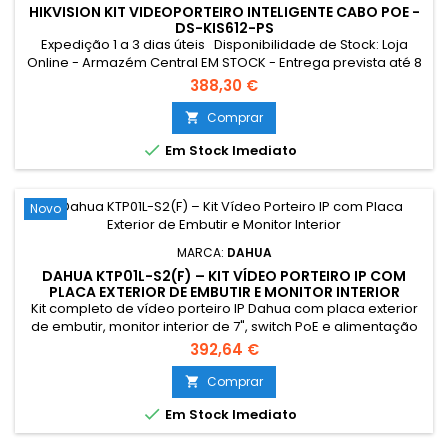
HIKVISION KIT VIDEOPORTEIRO INTELIGENTE CABO POE -
DS-KIS612-PS
Expedição 1 a 3 dias úteis Disponibilidade de Stock: Loja
Online - Armazém Central EM STOCK - Entrega prevista até 8
dias úteis Loja Braga - Rua António Fernandes Ferreira
388,30 €
Gomes SEM STOCK - Por encomenda - chegada até 10 dias
úteis Resumo: Kit de videoporteiro com Switch POE 4ch
Comprar

Tecnologia IP & WiFi Placa e monitor | Permite 16 monitores

Em Stock Imediato
mais...
Novo
MARCA:
DAHUA
DAHUA KTP01L-S2(F) – KIT VÍDEO PORTEIRO IP COM
PLACA EXTERIOR DE EMBUTIR E MONITOR INTERIOR
Kit completo de vídeo porteiro IP Dahua com placa exterior
de embutir, monitor interior de 7", switch PoE e alimentação
incluída. Ideal para soluções de controlo de acessos em
392,64 €
habitações e espaços comerciais.
Comprar


Em Stock Imediato