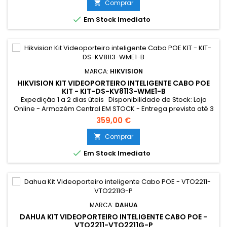
Intercomunicador Exterior: Cabo UTP POE Tocaram à
Comprar

campainha quando não estava em casa? A encomenda

Em Stock Imediato
não foi entregue pelo mesmo...
MARCA:
HIKVISION
HIKVISION KIT VIDEOPORTEIRO INTELIGENTE CABO POE
KIT - KIT-DS-KV8113-WME1-B
Expedição 1 a 2 dias úteis Disponibilidade de Stock: Loja
Online - Armazém Central EM STOCK - Entrega prevista até 3
dias úteis Loja Braga - Rua António Fernandes Ferreira
359,00 €
Gomes EM STOCK
Comprar


Em Stock Imediato
MARCA:
DAHUA
DAHUA KIT VIDEOPORTEIRO INTELIGENTE CABO POE -
VTO2211-VTO2211G-P