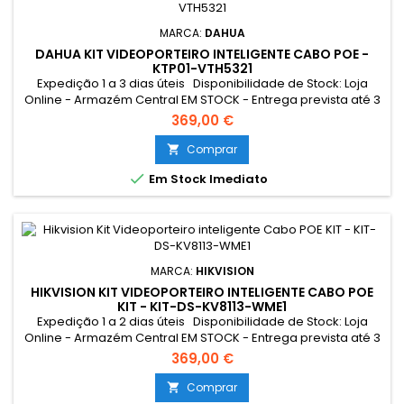
MARCA:
DAHUA
DAHUA KIT VIDEOPORTEIRO INTELIGENTE CABO POE -
KTP01-VTH5321
Expedição 1 a 3 dias úteis Disponibilidade de Stock: Loja
Online - Armazém Central EM STOCK - Entrega prevista até 3
dias úteis Loja Braga - Rua António Fernandes Ferreira
369,00 €
Gomes SEM STOCK - Por encomenda - chegada até 2 dias
úteis Resumo: *Conexão Monitor e Intercomunicador
Comprar

Exterior: Cabo UTP POE Tocaram à campainha quando não

Em Stock Imediato
estava em casa? A...
MARCA:
HIKVISION
HIKVISION KIT VIDEOPORTEIRO INTELIGENTE CABO POE
KIT - KIT-DS-KV8113-WME1
Expedição 1 a 2 dias úteis Disponibilidade de Stock: Loja
Online - Armazém Central EM STOCK - Entrega prevista até 3
dias úteis Loja Braga - Rua António Fernandes Ferreira
369,00 €
Gomes EM STOCK Resumo: *Conexão Monitor e
Intercomunicador Exterior: Cabo UTP POE Tocaram à
Comprar

campainha quando não estava em casa? A encomenda