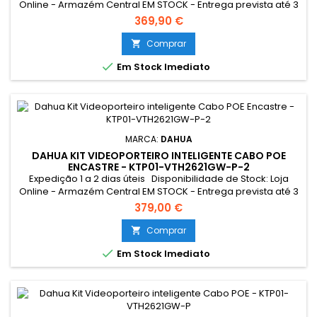
Online - Armazém Central EM STOCK - Entrega prevista até 3
dias úteis Loja Braga - Rua António Fernandes Ferreira
369,90 €
Gomes SEM STOCK - Por encomenda - chegada até 2 dias
úteis Resumo: Kit de videoporteiro com Switch POE 4ch
Comprar

Tecnologia IP & WiFi Placa e monitor | Permite 16...

Em Stock Imediato
MARCA:
DAHUA
DAHUA KIT VIDEOPORTEIRO INTELIGENTE CABO POE
ENCASTRE - KTP01-VTH2621GW-P-2
Expedição 1 a 2 dias úteis Disponibilidade de Stock: Loja
Online - Armazém Central EM STOCK - Entrega prevista até 3
dias úteis Loja Braga - Rua António Fernandes Ferreira
379,00 €
Gomes EM STOCK
Comprar


Em Stock Imediato