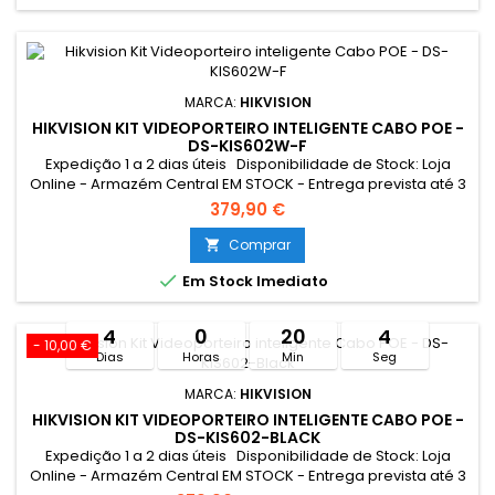
MARCA:
HIKVISION
HIKVISION KIT VIDEOPORTEIRO INTELIGENTE CABO POE -
DS-KIS602W-F
Expedição 1 a 2 dias úteis Disponibilidade de Stock: Loja
Online - Armazém Central EM STOCK - Entrega prevista até 3
dias úteis Loja Braga - Rua António Fernandes Ferreira
379,90 €
Gomes EM STOCK Resumo: *Conexão Monitor e
Intercomunicador Exterior: Cabo UTP POE Tocaram à
Comprar

campainha quando não estava em casa? A encomenda

Em Stock Imediato
não foi entregue pelo...
4
0
20
4
- 10,00 €
Dias
Horas
Min
Seg
MARCA:
HIKVISION
HIKVISION KIT VIDEOPORTEIRO INTELIGENTE CABO POE -
DS-KIS602-BLACK
Expedição 1 a 2 dias úteis Disponibilidade de Stock: Loja
Online - Armazém Central EM STOCK - Entrega prevista até 3