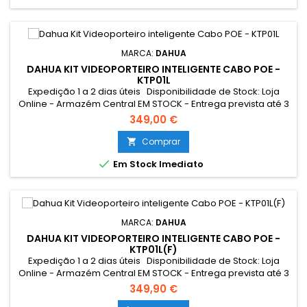
MARCA:
DAHUA
DAHUA KIT VIDEOPORTEIRO INTELIGENTE CABO POE -
KTP01L
Expedição 1 a 2 dias úteis Disponibilidade de Stock: Loja
Online - Armazém Central EM STOCK - Entrega prevista até 3
dias úteis Loja Braga - Rua António Fernandes Ferreira
349,00 €
Gomes EM STOCK Resumo: *Conexão Monitor e
Intercomunicador Exterior: Cabo UTP POE Tocaram à
Comprar

campainha quando não estava em casa? A encomenda

Em Stock Imediato
não foi entregue pelo mesmo...
MARCA:
DAHUA
DAHUA KIT VIDEOPORTEIRO INTELIGENTE CABO POE -
KTP01L(F)
Expedição 1 a 2 dias úteis Disponibilidade de Stock: Loja
Online - Armazém Central EM STOCK - Entrega prevista até 3
dias úteis Loja Braga - Rua António Fernandes Ferreira
349,90 €
Gomes EM STOCK Resumo: *Conexão Monitor e