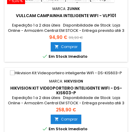
- 5,00 €
MARCA:
ZUNNK
VULLCAM CAMPAINHA INTELIGENTE WIFI - VLP101
Expedição 1 a 2 dias úteis Disponibilidade de Stock: Loja
Online - Armazém Central EM STOCK - Entrega prevista até 3
dias úteis Loja Braga - Rua António Fernandes Ferreira
94,90 €
99,90 €
Gomes EM STOCK Limitado ao stock existenteCampanha
válida entre 27/07 a 11/08/2026
Comprar


Em Stock Imediato
MARCA:
HIKVISION
HIKVISION KIT VIDEOPORTEIRO INTELIGENTE WIFI - DS-
KIS603-P
Expedição 1 a 2 dias úteis Disponibilidade de Stock: Loja
Online - Armazém Central EM STOCK - Entrega prevista até 3
dias úteis Loja Braga - Rua António Fernandes Ferreira
258,90 €
Gomes EM STOCK Resumo: *Conexão Monitor e
Intercomunicador Exterior: Cabo UTP POE Tocaram à
Comprar

campainha quando não estava em casa? A encomenda

Em Stock Imediato
não foi entregue pelo...