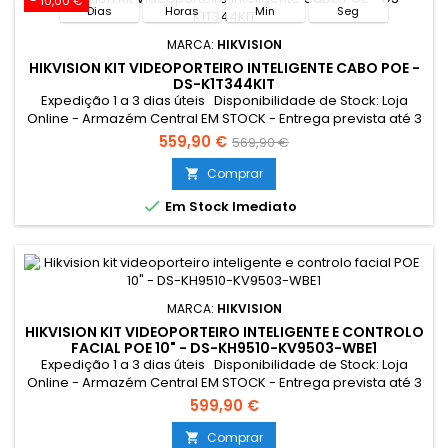
- 10,00 €
Dias
Horas
Min
Seg
MARCA:
HIKVISION
HIKVISION KIT VIDEOPORTEIRO INTELIGENTE CABO POE -
DS-K1T344KIT
Expedição 1 a 3 dias úteis Disponibilidade de Stock: Loja
Online - Armazém Central EM STOCK - Entrega prevista até 3
dias úteis Loja Braga - Rua António Fernandes Ferreira
559,90 €
569,90 €
Gomes SEM STOCK - Por encomenda - chegada até 2 dias
úteis Limitado ao stock existente Resumo: Kit de
Comprar

videoporteiro com Switch POE 4ch Tecnologia IP & WiFi Placa

Em Stock Imediato
e monitor |...
MARCA:
HIKVISION
HIKVISION KIT VIDEOPORTEIRO INTELIGENTE E CONTROLO
FACIAL POE 10" - DS-KH9510-KV9503-WBE1
Expedição 1 a 3 dias úteis Disponibilidade de Stock: Loja
Online - Armazém Central EM STOCK - Entrega prevista até 3
dias úteis Loja Braga - Rua António Fernandes Ferreira
599,90 €
Gomes SEM STOCK - Por encomenda - chegada até 2 dias
úteis Resumo: *Conexão Monitor e Intercomunicador
Comprar
