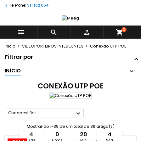
Telefone:
911 162 054
×
×
×
×
My wishlists
((modalTitle))
((title))
Entrar
((confirmMessage))
É necessário ter sessão iniciada para guardar
0
((label))



shopping_cart
produtos na sua lista de desejos.
add_circle_outline
Create new list
Inicio
VIDEOPORTEIROS INTELIGENTES
Conexão UTP POE
((cancelText))
((modalDeleteText))
((cancelText))
((loginText))
Filtrar por
((cancelText))
((createText))
INÍCIO
CONEXÃO UTP POE

Cheapest first
Mostrando 1-39 de um total de 39 artigo(s)
4
0
20
4
Dias
Horas
Min
Seg