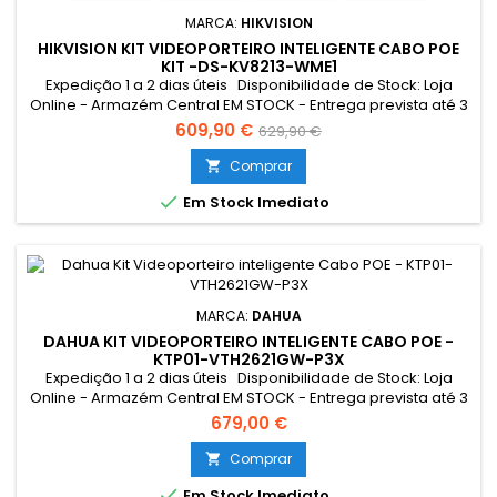
MARCA:
HIKVISION
HIKVISION KIT VIDEOPORTEIRO INTELIGENTE CABO POE
KIT -DS-KV8213-WME1
Expedição 1 a 2 dias úteis Disponibilidade de Stock: Loja
Online - Armazém Central EM STOCK - Entrega prevista até 3
dias úteis Loja Braga - Rua António Fernandes Ferreira
609,90 €
629,90 €
Gomes EM STOCK Limitado ao stock existente Campanha
válida entre 27/07 a 11/08/2026
Comprar


Em Stock Imediato
MARCA:
DAHUA
DAHUA KIT VIDEOPORTEIRO INTELIGENTE CABO POE -
KTP01-VTH2621GW-P3X
Expedição 1 a 2 dias úteis Disponibilidade de Stock: Loja
Online - Armazém Central EM STOCK - Entrega prevista até 3
dias úteis Loja Braga - Rua António Fernandes Ferreira
679,00 €
Gomes EM STOCK
Comprar


Em Stock Imediato