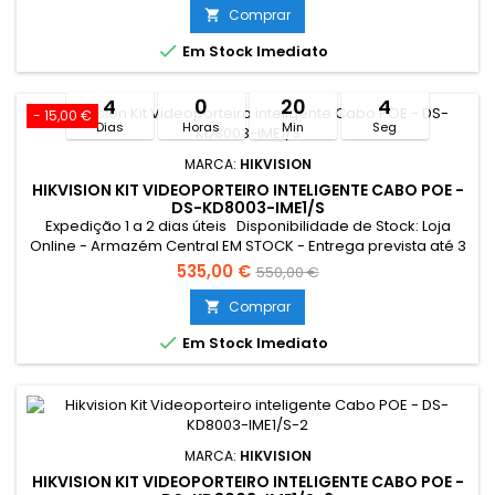
úteis Resumo: *Conexão Monitor e Intercomunicador
Comprar

Exterior: Cabo UTP POE Tocaram à campainha quando não

Em Stock Imediato
estava em casa? A...
4
0
20
4
- 15,00 €
Dias
Horas
Min
Seg
MARCA:
HIKVISION
HIKVISION KIT VIDEOPORTEIRO INTELIGENTE CABO POE -
DS-KD8003-IME1/S
Expedição 1 a 2 dias úteis Disponibilidade de Stock: Loja
Online - Armazém Central EM STOCK - Entrega prevista até 3
dias úteis Loja Braga - Rua António Fernandes Ferreira
535,00 €
550,00 €
Gomes EM STOCK Limitado ao stock existente Campanha
válida entre 27/07 a 11/08/2026
Comprar


Em Stock Imediato
MARCA:
HIKVISION
HIKVISION KIT VIDEOPORTEIRO INTELIGENTE CABO POE -