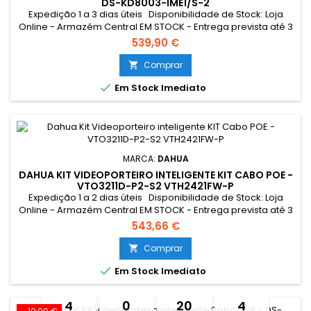
DS-KD8003-IME1/S-2
Expedição 1 a 3 dias úteis Disponibilidade de Stock: Loja
Online - Armazém Central EM STOCK - Entrega prevista até 3
dias úteis Loja Braga - Rua António Fernandes Ferreira
539,90 €
Gomes SEM STOCK - Por encomenda - chegada até 2 dias
úteis Resumo: *Conexão Monitor e Intercomunicador
Comprar

Exterior: Cabo UTP POE Tocaram à campainha quando não

Em Stock Imediato
estava em...
MARCA:
DAHUA
DAHUA KIT VIDEOPORTEIRO INTELIGENTE KIT CABO POE -
VTO3211D-P2-S2 VTH2421FW-P
Expedição 1 a 2 dias úteis Disponibilidade de Stock: Loja
Online - Armazém Central EM STOCK - Entrega prevista até 3
dias úteis Loja Braga - Rua António Fernandes Ferreira
543,66 €
Gomes EM STOCK
Comprar


Em Stock Imediato
4
0
20
4