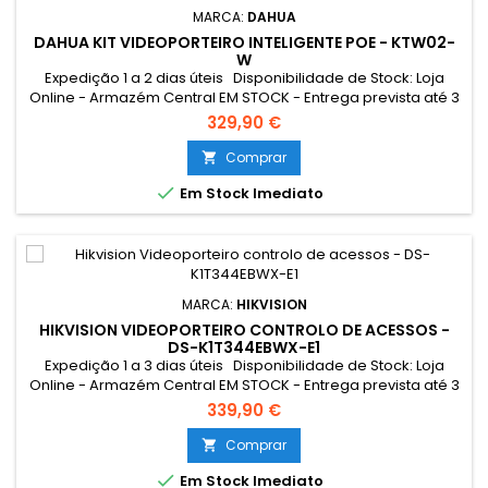
MARCA:
DAHUA
DAHUA KIT VIDEOPORTEIRO INTELIGENTE POE - KTW02-
W
Expedição 1 a 2 dias úteis Disponibilidade de Stock: Loja
Online - Armazém Central EM STOCK - Entrega prevista até 3
dias úteis Loja Braga - Rua António Fernandes Ferreira
329,90 €
Gomes EM STOCK
Comprar


Em Stock Imediato
MARCA:
HIKVISION
HIKVISION VIDEOPORTEIRO CONTROLO DE ACESSOS -
DS-K1T344EBWX-E1
Expedição 1 a 3 dias úteis Disponibilidade de Stock: Loja
Online - Armazém Central EM STOCK - Entrega prevista até 3
dias úteis Loja Braga - Rua António Fernandes Ferreira
339,90 €
Gomes SEM STOCK - Por encomenda - chegada até 2 dias
úteis Resumo: Videoporteiro e controlo de acessos
Comprar

Tecnologia IP Placa e monitor | Permite 16 monitores mais

Em Stock Imediato
Leitor MF |...