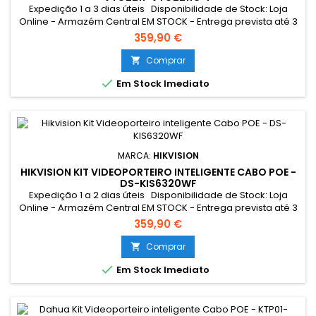
Expedição 1 a 3 dias úteis Disponibilidade de Stock: Loja
Online - Armazém Central EM STOCK - Entrega prevista até 3
dias úteis Loja Braga - Rua António Fernandes Ferreira
359,90 €
Gomes SEM STOCK - Por encomenda - chegada até 2 dias
úteis
Comprar


Em Stock Imediato
MARCA:
HIKVISION
HIKVISION KIT VIDEOPORTEIRO INTELIGENTE CABO POE -
DS-KIS6320WF
Expedição 1 a 2 dias úteis Disponibilidade de Stock: Loja
Online - Armazém Central EM STOCK - Entrega prevista até 3
dias úteis Loja Braga - Rua António Fernandes Ferreira
359,90 €
Gomes EM STOCK
Comprar


Em Stock Imediato