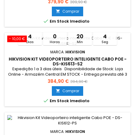
dias úteis Loja Braga - Rua António Fernandes Ferreira
379,90 €
389,90 €
Gomes EM STOCK Limitado ao stock existente Resumo:
*Conexão Monitor e Intercomunicador Exterior: Cabo UTP
Comprar

POE Tocaram à campainha quando não estava em casa?

Em Stock Imediato
A...
4
0
20
4
- 10,00 €
Dias
Horas
Min
Seg
MARCA:
HIKVISION
HIKVISION KIT VIDEOPORTEIRO INTELIGENTE CABO POE -
DS-KIS613-S2
Expedição 1 a 3 dias úteis Disponibilidade de Stock: Loja
Online - Armazém Central EM STOCK - Entrega prevista até 3
dias úteis Loja Braga - Rua António Fernandes Ferreira
384,90 €
394,90 €
Gomes SEM STOCK - Por encomenda - chegada até 2 dias
úteis Limitado ao stock existente Resumo: Kit de
Comprar

videoporteiro com Switch POE 4ch Tecnologia IP & WiFi Placa

Em Stock Imediato
e monitor |...
MARCA:
HIKVISION