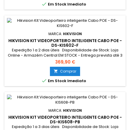

Em Stock Imediato
não foi entregue pelo mesmo...
MARCA:
HIKVISION
HIKVISION KIT VIDEOPORTEIRO INTELIGENTE CABO POE -
DS-KIS602-F
Expedição 1 a 2 dias úteis Disponibilidade de Stock: Loja
Online - Armazém Central EM STOCK - Entrega prevista até 3
dias úteis Loja Braga - Rua António Fernandes Ferreira
369,90 €
Gomes EM STOCK Campanha válida entre 02/12 a
31/12/2025 Limitado ao stock existente Resumo:
Comprar

*Conexão Monitor e Intercomunicador Exterior: Cabo UTP

Em Stock Imediato
POE Tocaram à...
MARCA:
HIKVISION
HIKVISION KIT VIDEOPORTEIRO INTELIGENTE CABO POE -
DS-KIS608-PB
Expedição 1 a 3 dias úteis Disponibilidade de Stock: Loja