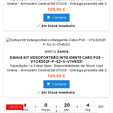
Online - Armazém Central EM STOCK - Entrega prevista até 3
dias úteis Loja Braga - Rua António Fernandes Ferreira
599,90 €
Gomes SEM STOCK - Por encomenda - chegada até 2 dias
úteis Campanha válida entre 01/11 a 15/11/2024 Limitado ao
Comprar

stock existente Resumo: *Conexão Monitor e

Em Stock Imediato
Intercomunicador...
MARCA:
DAHUA
DAHUA KIT VIDEOPORTEIRO INTELIGENTE CABO POE -
VTO4202F-P-S2-S-VTH5321
Expedição 1 a 3 dias úteis Disponibilidade de Stock: Loja
Online - Armazém Central EM STOCK - Entrega prevista até 3
dias úteis Loja Braga - Rua António Fernandes Ferreira
599,90 €
Gomes SEM STOCK - Por encomenda - chegada até 2 dias
úteis Resumo: *Conexão Monitor e Intercomunicador Exterior:
Comprar

Cabo UTP POE Tocaram à campainha quando não estava

Em Stock Imediato
em casa? A...
4
0
20
4
- 20,00 €
Dias
Horas
Min
Seg