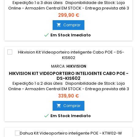
Expedição 1 a 3 dias úteis Disponibilidade de Stock: Loja
Online - Armazém Central EM STOCK - Entrega prevista até 3
dias úteis Loja Braga - Rua António Fernandes Ferreira
299,90 €
Gomes SEM STOCK - Por encomenda - chegada até 2 dias
úteis Resumo: Kit de videoporteiro Tecnologia IP & WiFi
Comprar

Placa e monitor | Permite 16 monitores mais Leitor MF...

Em Stock Imediato
MARCA:
HIKVISION
HIKVISION KIT VIDEOPORTEIRO INTELIGENTE CABO POE -
DS-KIS602
Expedição 1 a 2 dias úteis Disponibilidade de Stock: Loja
Online - Armazém Central EM STOCK - Entrega prevista até 3
dias úteis Loja Braga - Rua António Fernandes Ferreira
339,90 €
Gomes EM STOCK Resumo: *Conexão Monitor e
Intercomunicador Exterior: Cabo UTP POE Tocaram à
Comprar

campainha quando não estava em casa? A encomenda

Em Stock Imediato
não foi entregue pelo mesmo...