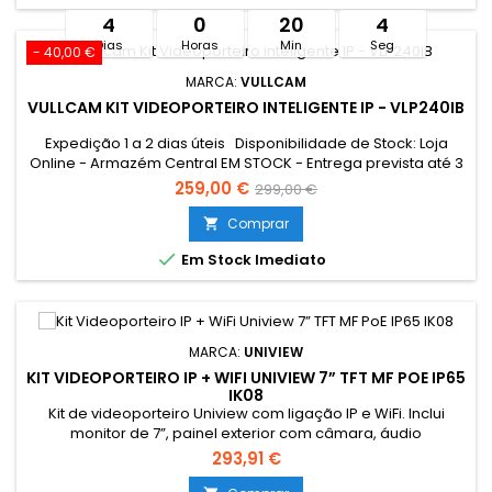
4
0
20
4
Dias
Horas
Min
Seg
- 40,00 €
MARCA:
VULLCAM
VULLCAM KIT VIDEOPORTEIRO INTELIGENTE IP - VLP240IB
Expedição 1 a 2 dias úteis Disponibilidade de Stock: Loja
Online - Armazém Central EM STOCK - Entrega prevista até 3
dias úteis Loja Braga - Rua António Fernandes Ferreira
259,00 €
299,00 €
Gomes EM STOCK Limitado ao stock existente Resumo:
*Conexão Monitor e Intercomunicador Exterior: 2 FIOS
Comprar

Tocaram à campainha quando não estava em casa? A...

Em Stock Imediato
MARCA:
UNIVIEW
KIT VIDEOPORTEIRO IP + WIFI UNIVIEW 7” TFT MF POE IP65
IK08
Kit de videoporteiro Uniview com ligação IP e WiFi. Inclui
monitor de 7”, painel exterior com câmara, áudio
bidirecional e abertura por cartão MF. Compatível com app
293,91 €
UNV-Link e alimentação PoE. Proteção IP65 e antivandalismo