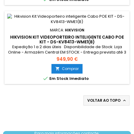
MARCA:
HIKVISION
HIKVISION KIT VIDEOPORTEIRO INTELIGENTE CABO POE
KIT - DS-KV8413-WME1(B)
Expedição 1 a 2 dias úteis Disponibilidade de Stock: Loja
Online - Armazém Central EM STOCK - Entrega prevista até 3
dias úteis Loja Braga - Rua António Fernandes Ferreira
949,90 €
Gomes EM STOCK
Comprar


Em Stock Imediato
VOLTAR AO TOPO

Contacto: +351 911 162 054
Para mais informações contacte: