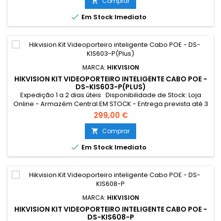
IK08.
Comprar


Em Stock Imediato
MARCA:
HIKVISION
HIKVISION KIT VIDEOPORTEIRO INTELIGENTE CABO POE -
DS-KIS603-P(PLUS)
Expedição 1 a 2 dias úteis Disponibilidade de Stock: Loja
Online - Armazém Central EM STOCK - Entrega prevista até 3
dias úteis Loja Braga - Rua António Fernandes Ferreira
299,00 €
Gomes EM STOCK Resumo: *Conexão Monitor e
Intercomunicador Exterior: Cabo UTP POE Tocaram à
Comprar

campainha quando não estava em casa? A encomenda

Em Stock Imediato
não foi entregue pelo...
MARCA:
HIKVISION
HIKVISION KIT VIDEOPORTEIRO INTELIGENTE CABO POE -
DS-KIS608-P