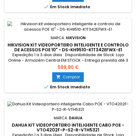
Exterior: Cabo UTP POE Tocaram à campainha quando não

Em Stock Imediato
estava em casa? A...
MARCA:
HIKVISION
HIKVISION KIT VIDEOPORTEIRO INTELIGENTE E CONTROLO
DE ACESSOS POE 10" - DS-KH9510-K1T342EFWX-E1
Expedição 1 a 3 dias úteis Disponibilidade de Stock: Loja
Online - Armazém Central EM STOCK - Entrega prevista até 3
dias úteis Loja Braga - Rua António Fernandes Ferreira
599,90 €
Gomes SEM STOCK - Por encomenda - chegada até 2 dias
úteis Resumo: *Conexão Monitor e Intercomunicador
Comprar

Exterior: Cabo UTP POE Tocaram à campainha quando não

Em Stock Imediato
estava em casa? A...
MARCA:
DAHUA
DAHUA KIT VIDEOPORTEIRO INTELIGENTE CABO POE -
VTO4202F-P-S2-R-VTH5321
Expedição 1 a 3 dias úteis Disponibilidade de Stock: Loja