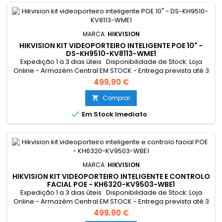
MARCA:
HIKVISION
HIKVISION KIT VIDEOPORTEIRO INTELIGENTE POE 10" -
DS-KH9510-KV8113-WME1
Expedição 1 a 3 dias úteis Disponibilidade de Stock: Loja
Online - Armazém Central EM STOCK - Entrega prevista até 3
dias úteis Loja Braga - Rua António Fernandes Ferreira
499,90 €
Gomes SEM STOCK - Por encomenda - chegada até 2 dias
úteis Resumo: *Conexão Monitor e Intercomunicador
Comprar

Exterior: Cabo UTP POE Tocaram à campainha quando não

Em Stock Imediato
estava em casa? A...
MARCA:
HIKVISION
HIKVISION KIT VIDEOPORTEIRO INTELIGENTE E CONTROLO
FACIAL POE - KH6320-KV9503-WBE1
Expedição 1 a 3 dias úteis Disponibilidade de Stock: Loja
Online - Armazém Central EM STOCK - Entrega prevista até 3
dias úteis Loja Braga - Rua António Fernandes Ferreira
499,90 €
Gomes SEM STOCK - Por encomenda - chegada até 2 dias