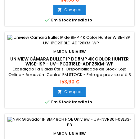
Gomes SEM STOCK - Por encomenda - chegada até 2 dias
úteis
Comprar


Em Stock Imediato
MARCA:
UNIVIEW
UNIVIEW CÂMARA BULLET IP DE 8MP 4K COLOR HUNTER
WISE-ISP - UV-IPC2318LE-ADF28KM-WP
Expedição 1 a 3 dias úteis Disponibilidade de Stock: Loja
Online - Armazém Central EM STOCK - Entrega prevista até 3
dias úteis Loja Braga - Rua António Fernandes Ferreira
153,90 €
Gomes SEM STOCK - Por encomenda - chegada até 2 dias
úteis
Comprar


Em Stock Imediato
MARCA:
UNIVIEW