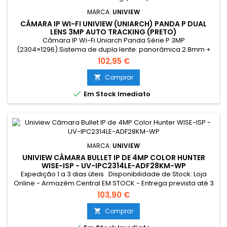
MARCA:
UNIVIEW
CÂMARA IP WI-FI UNIVIEW (UNIARCH) PANDA P DUAL
LENS 3MP AUTO TRACKING (PRETO)
Câmara IP Wi-Fi Uniarch Panda Série P 3MP
(2304×1296).Sistema de dupla lente: panorâmica 2.8mm +
PT 4mm.Auto Tracking e deteção de pessoas e
102,95 €
veículos.Iluminação dupla inteligente (IR + luz branca até
30m).Áudio bidirecional com microfone e altifalante.Suporte
Comprar

MicroSD até 512GB.Proteção IP66 para exterior.

Em Stock Imediato
MARCA:
UNIVIEW
UNIVIEW CÂMARA BULLET IP DE 4MP COLOR HUNTER
WISE-ISP - UV-IPC2314LE-ADF28KM-WP
Expedição 1 a 3 dias úteis Disponibilidade de Stock: Loja
Online - Armazém Central EM STOCK - Entrega prevista até 3
dias úteis Loja Braga - Rua António Fernandes Ferreira
103,90 €
Gomes SEM STOCK - Por encomenda - chegada até 2 dias
úteis
Comprar
