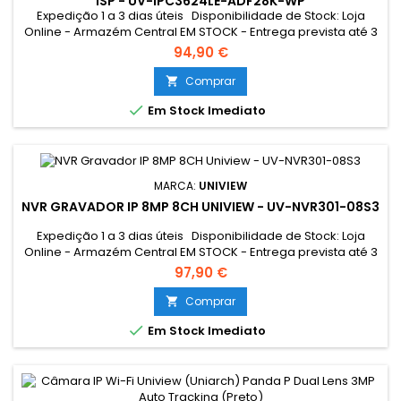
ISP - UV-IPC3624LE-ADF28K-WP
Expedição 1 a 3 dias úteis Disponibilidade de Stock: Loja
Online - Armazém Central EM STOCK - Entrega prevista até 3
dias úteis Loja Braga - Rua António Fernandes Ferreira
94,90 €
Gomes SEM STOCK - Por encomenda - chegada até 2 dias
úteis
Comprar


Em Stock Imediato
MARCA:
UNIVIEW
NVR GRAVADOR IP 8MP 8CH UNIVIEW - UV-NVR301-08S3
Expedição 1 a 3 dias úteis Disponibilidade de Stock: Loja
Online - Armazém Central EM STOCK - Entrega prevista até 3
dias úteis Loja Braga - Rua António Fernandes Ferreira
97,90 €
Gomes SEM STOCK - Por encomenda - chegada até 2 dias
úteis
Comprar


Em Stock Imediato