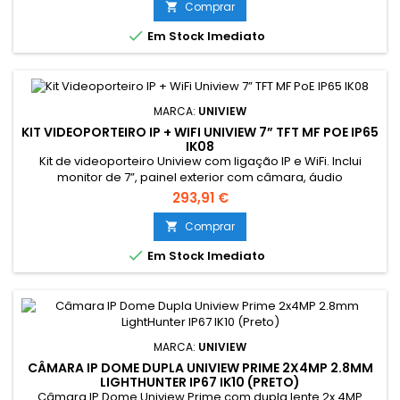
deteção avançada SIP e UMD baseada em pessoas e
Comprar

veículos, visão noturna IR até 20 metros e WDR 120 dB. Inclui

Em Stock Imediato
microfone integrado, slot MicroSD...
MARCA:
UNIVIEW
KIT VIDEOPORTEIRO IP + WIFI UNIVIEW 7” TFT MF POE IP65
IK08
Kit de videoporteiro Uniview com ligação IP e WiFi. Inclui
monitor de 7”, painel exterior com câmara, áudio
bidirecional e abertura por cartão MF. Compatível com app
293,91 €
UNV-Link e alimentação PoE. Proteção IP65 e antivandalismo
IK08.
Comprar


Em Stock Imediato
MARCA:
UNIVIEW
CÂMARA IP DOME DUPLA UNIVIEW PRIME 2X4MP 2.8MM
LIGHTHUNTER IP67 IK10 (PRETO)
Câmara IP Dome Uniview Prime com dupla lente 2x 4MP