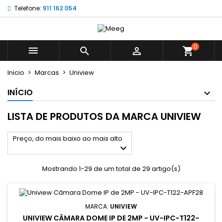
Telefone:
911 162 054
×
×
×
×
My wishlists
((modalTitle))
((title))
Entrar
((confirmMessage))
É necessário ter sessão iniciada para guardar
0
((label))



shopping_cart
produtos na sua lista de desejos.
add_circle_outline
Create new list
Inicio
Marcas
Uniview
((cancelText))
((modalDeleteText))
((cancelText))
((loginText))
INÍCIO
((cancelText))
((createText))
LISTA DE PRODUTOS DA MARCA UNIVIEW
Preço, do mais baixo ao mais alto

Mostrando 1-29 de um total de 29 artigo(s)
MARCA:
UNIVIEW
UNIVIEW CÂMARA DOME IP DE 2MP - UV-IPC-T122-