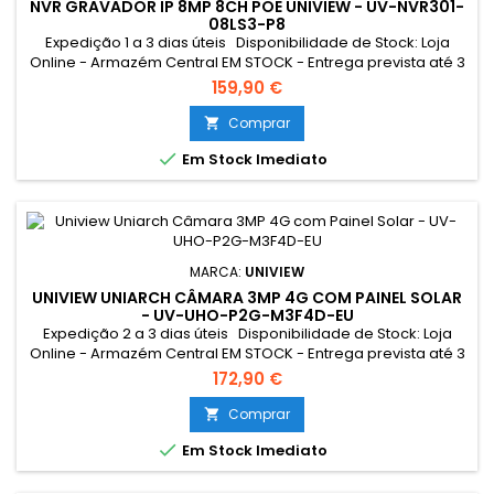
NVR GRAVADOR IP 8MP 8CH POE UNIVIEW - UV-NVR301-
08LS3-P8
Expedição 1 a 3 dias úteis Disponibilidade de Stock: Loja
Online - Armazém Central EM STOCK - Entrega prevista até 3
dias úteis Loja Braga - Rua António Fernandes Ferreira
159,90 €
Gomes SEM STOCK - Por encomenda - chegada até 2 dias
úteis
Comprar


Em Stock Imediato
MARCA:
UNIVIEW
UNIVIEW UNIARCH CÂMARA 3MP 4G COM PAINEL SOLAR
- UV-UHO-P2G-M3F4D-EU
Expedição 2 a 3 dias úteis Disponibilidade de Stock: Loja
Online - Armazém Central EM STOCK - Entrega prevista até 3
dias úteis Loja Braga - Rua António Fernandes Ferreira
172,90 €
Gomes SEM STOCK - Por encomenda - chegada até 3 dias
úteis Resumo: - Câmara Rotativa de gama profissional
Comprar

com bateria recarregável e painel solar com suporte para

Em Stock Imediato
cartão de...