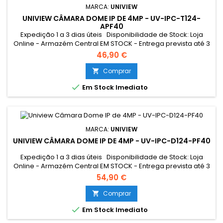
MARCA:
UNIVIEW
UNIVIEW CÂMARA DOME IP DE 4MP - UV-IPC-T124-
APF40
Expedição 1 a 3 dias úteis Disponibilidade de Stock: Loja
Online - Armazém Central EM STOCK - Entrega prevista até 3
dias úteis Loja Braga - Rua António Fernandes Ferreira
46,90 €
Gomes SEM STOCK - Por encomenda - chegada até 2 dias
úteis
Comprar


Em Stock Imediato
MARCA:
UNIVIEW
UNIVIEW CÂMARA DOME IP DE 4MP - UV-IPC-D124-PF40
Expedição 1 a 3 dias úteis Disponibilidade de Stock: Loja
Online - Armazém Central EM STOCK - Entrega prevista até 3
dias úteis Loja Braga - Rua António Fernandes Ferreira
54,90 €
Gomes SEM STOCK - Por encomenda - chegada até 2 dias
úteis
Comprar


Em Stock Imediato