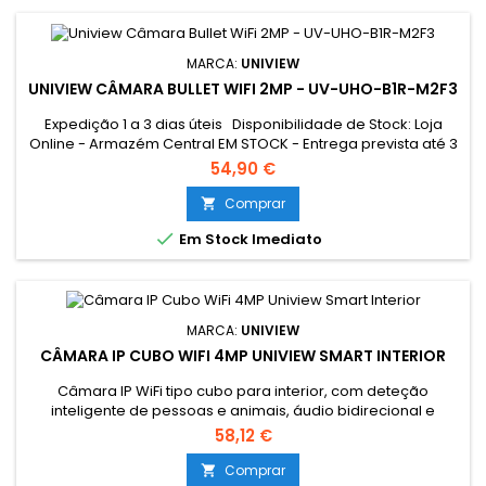
MARCA:
UNIVIEW
UNIVIEW CÂMARA BULLET WIFI 2MP - UV-UHO-B1R-M2F3
Expedição 1 a 3 dias úteis Disponibilidade de Stock: Loja
Online - Armazém Central EM STOCK - Entrega prevista até 3
dias úteis Loja Braga - Rua António Fernandes Ferreira
54,90 €
Gomes SEM STOCK - Por encomenda - chegada até 2 dias
úteis
Comprar


Em Stock Imediato
MARCA:
UNIVIEW
CÂMARA IP CUBO WIFI 4MP UNIVIEW SMART INTERIOR
Câmara IP WiFi tipo cubo para interior, com deteção
inteligente de pessoas e animais, áudio bidirecional e
instalação simples.
58,12 €
Comprar
