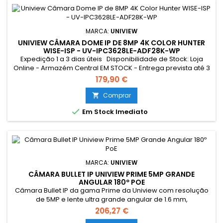
MARCA:
UNIVIEW
UNIVIEW CÂMARA DOME IP DE 8MP 4K COLOR HUNTER
WISE-ISP - UV-IPC3628LE-ADF28K-WP
Expedição 1 a 3 dias úteis Disponibilidade de Stock: Loja
Online - Armazém Central EM STOCK - Entrega prevista até 3
dias úteis Loja Braga - Rua António Fernandes Ferreira
179,90 €
Gomes SEM STOCK - Por encomenda - chegada até 2 dias
úteis
Comprar


Em Stock Imediato
MARCA:
UNIVIEW
CÂMARA BULLET IP UNIVIEW PRIME 5MP GRANDE
ANGULAR 180º POE
Câmara Bullet IP da gama Prime da Uniview com resolução
de 5MP e lente ultra grande angular de 1.6 mm,
proporcionando visão panorâmica de 180°. Equipada com
206,27 €
tecnologia Dewarping para divisão inteligente da imagem,