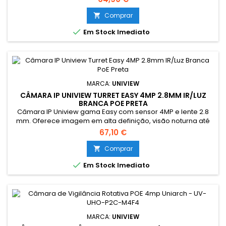
Gomes SEM STOCK - Por encomenda - chegada até 2 dias
úteis
Comprar


Em Stock Imediato
MARCA:
UNIVIEW
CÂMARA IP UNIVIEW TURRET EASY 4MP 2.8MM IR/LUZ
BRANCA POE PRETA
Câmara IP Uniview gama Easy com sensor 4MP e lente 2.8
mm. Oferece imagem em alta definição, visão noturna até
30 m (IR e luz branca), deteção inteligente UMD para
67,10 €
redução de falsos alarmes, áudio integrado e gravação
local em microSD até 512 GB. Compatível com ONVIF e
Comprar

alimentação PoE.

Em Stock Imediato
MARCA:
UNIVIEW