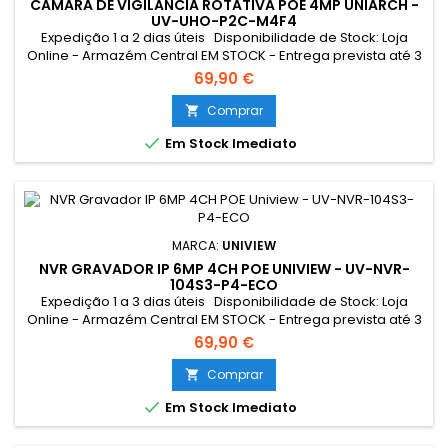
CÂMARA DE VIGILÂNCIA ROTATIVA POE 4MP UNIARCH -
UV-UHO-P2C-M4F4
Expedição 1 a 2 dias úteis Disponibilidade de Stock: Loja
Online - Armazém Central EM STOCK - Entrega prevista até 3
dias úteis Loja Braga - Rua António Fernandes Ferreira
69,90 €
Gomes SEM STOCK - Por encomenda - chegada até 5 dias
úteis
Comprar


Em Stock Imediato
MARCA:
UNIVIEW
NVR GRAVADOR IP 6MP 4CH POE UNIVIEW - UV-NVR-
104S3-P4-ECO
Expedição 1 a 3 dias úteis Disponibilidade de Stock: Loja
Online - Armazém Central EM STOCK - Entrega prevista até 3
dias úteis Loja Braga - Rua António Fernandes Ferreira
69,90 €
Gomes SEM STOCK - Por encomenda - chegada até 2 dias
úteis
Comprar


Em Stock Imediato