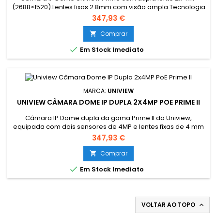
(2688×1520).Lentes fixas 2.8mm com visão ampla.Tecnologia
LightHunter para imagem a cores em baixa luz.WDR 130dB e
347,93 €
infravermelhos até 30m.SIP e UMD com redução de falsos
alarmes.Contagem de pessoas no canal 1.Microfones
Comprar

integrados e suporte MicroSD até 512GB.Proteção IP67 e IK10

Em Stock Imediato
com alimentação PoE.
MARCA:
UNIVIEW
UNIVIEW CÂMARA DOME IP DUPLA 2X4MP POE PRIME II
Câmara IP Dome dupla da gama Prime II da Uniview,
equipada com dois sensores de 4MP e lentes fixas de 4 mm
para cobertura avançada e monitorização inteligente. Inclui
347,93 €
tecnologia LightHunter para imagens nítidas em baixa
luminosidade, WDR 130 dB, deteção inteligente SIP e UMD,
Comprar

além de contagem de pessoas. Conta ainda com

Em Stock Imediato
microfones integrados, slot MicroSD...
VOLTAR AO TOPO
