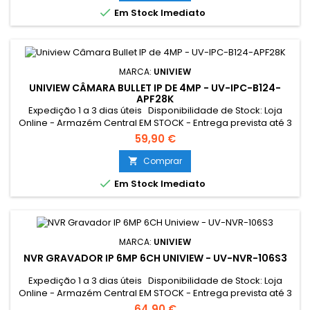

Em Stock Imediato
MARCA:
UNIVIEW
UNIVIEW CÂMARA BULLET IP DE 4MP - UV-IPC-B124-
APF28K
Expedição 1 a 3 dias úteis Disponibilidade de Stock: Loja
Online - Armazém Central EM STOCK - Entrega prevista até 3
dias úteis Loja Braga - Rua António Fernandes Ferreira
59,90 €
Gomes SEM STOCK - Por encomenda - chegada até 2 dias
úteis
Comprar


Em Stock Imediato
MARCA:
UNIVIEW
NVR GRAVADOR IP 6MP 6CH UNIVIEW - UV-NVR-106S3
Expedição 1 a 3 dias úteis Disponibilidade de Stock: Loja
Online - Armazém Central EM STOCK - Entrega prevista até 3
dias úteis Loja Braga - Rua António Fernandes Ferreira
64,90 €