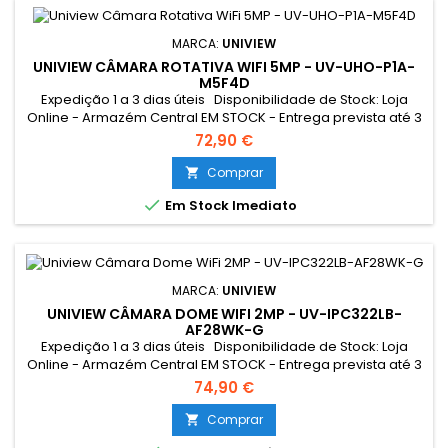
MARCA:
UNIVIEW
UNIVIEW CÂMARA ROTATIVA WIFI 5MP - UV-UHO-P1A-
M5F4D
Expedição 1 a 3 dias úteis Disponibilidade de Stock: Loja
Online - Armazém Central EM STOCK - Entrega prevista até 3
dias úteis Loja Braga - Rua António Fernandes Ferreira
72,90 €
Gomes SEM STOCK - Por encomenda - chegada até 2 dias
úteis
Comprar


Em Stock Imediato
MARCA:
UNIVIEW
UNIVIEW CÂMARA DOME WIFI 2MP - UV-IPC322LB-
AF28WK-G
Expedição 1 a 3 dias úteis Disponibilidade de Stock: Loja
Online - Armazém Central EM STOCK - Entrega prevista até 3
dias úteis Loja Braga - Rua António Fernandes Ferreira
74,90 €
Gomes SEM STOCK - Por encomenda - chegada até 2 dias
úteis
Comprar
