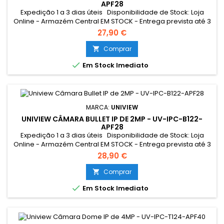
APF28
Expedição 1 a 3 dias úteis Disponibilidade de Stock: Loja
Online - Armazém Central EM STOCK - Entrega prevista até 3
dias úteis Loja Braga - Rua António Fernandes Ferreira
27,90 €
Gomes SEM STOCK - Por encomenda - chegada até 2 dias
úteis
Comprar


Em Stock Imediato
MARCA:
UNIVIEW
UNIVIEW CÂMARA BULLET IP DE 2MP - UV-IPC-B122-
APF28
Expedição 1 a 3 dias úteis Disponibilidade de Stock: Loja
Online - Armazém Central EM STOCK - Entrega prevista até 3
dias úteis Loja Braga - Rua António Fernandes Ferreira
28,90 €
Gomes SEM STOCK - Por encomenda - chegada até 2 dias
úteis
Comprar


Em Stock Imediato