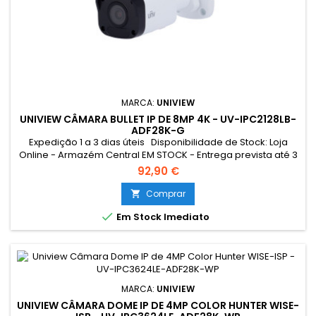
MARCA:
UNIVIEW
UNIVIEW CÂMARA BULLET IP DE 8MP 4K - UV-IPC2128LB-
ADF28K-G
Expedição 1 a 3 dias úteis Disponibilidade de Stock: Loja
Online - Armazém Central EM STOCK - Entrega prevista até 3
dias úteis Loja Braga - Rua António Fernandes Ferreira
92,90 €
Gomes SEM STOCK - Por encomenda - chegada até 2 dias
úteis
Comprar


Em Stock Imediato
MARCA:
UNIVIEW
UNIVIEW CÂMARA DOME IP DE 4MP COLOR HUNTER WISE-