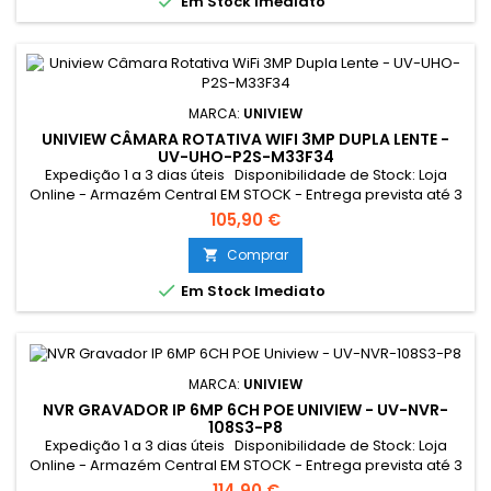

Em Stock Imediato
MARCA:
UNIVIEW
UNIVIEW CÂMARA ROTATIVA WIFI 3MP DUPLA LENTE -
UV-UHO-P2S-M33F34
Expedição 1 a 3 dias úteis Disponibilidade de Stock: Loja
Online - Armazém Central EM STOCK - Entrega prevista até 3
dias úteis Loja Braga - Rua António Fernandes Ferreira
105,90 €
Gomes SEM STOCK - Por encomenda - chegada até 2 dias
úteis
Comprar


Em Stock Imediato
MARCA:
UNIVIEW
NVR GRAVADOR IP 6MP 6CH POE UNIVIEW - UV-NVR-
108S3-P8
Expedição 1 a 3 dias úteis Disponibilidade de Stock: Loja
Online - Armazém Central EM STOCK - Entrega prevista até 3
dias úteis Loja Braga - Rua António Fernandes Ferreira
114,90 €