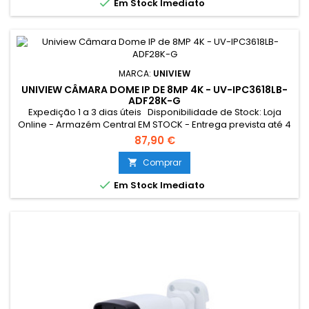

Em Stock Imediato
MARCA:
UNIVIEW
UNIVIEW CÂMARA DOME IP DE 8MP 4K - UV-IPC3618LB-
ADF28K-G
Expedição 1 a 3 dias úteis Disponibilidade de Stock: Loja
Online - Armazém Central EM STOCK - Entrega prevista até 4
dias úteis Loja Braga - Rua António Fernandes Ferreira
87,90 €
Gomes SEM STOCK - Por encomenda - chegada até 2 dias
úteis
Comprar


Em Stock Imediato