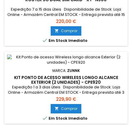
Expedição 7 a 15 dias úteis Disponibilidade de Stock: Loja
Online - Armazém Central EM STOCK - Entrega prevista até 15
dias úteis Loja Braga - Rua António Fernandes Ferreira
220,00 €
Gomes SEM STOCK - Por encomenda - chegada até 15 dias
úteis
Comprar


Em Stock Imediato
MARCA:
ZUNNK
KIT PONTO DE ACESSO WIRELESS LONGO ALCANCE
EXTERIOR (2 UNIDADES) - CPE920
Expedição 1 a 3 dias úteis Disponibilidade de Stock: Loja
Online - Armazém Central EM STOCK - Entrega prevista até 3
dias úteis Loja Braga - Rua António Fernandes Ferreira
229,90 €
Gomes EM STOCK - Entrega imediata O CPE920 é uma ponte
wireless industrial de alta potência, ideal para transmissões
Comprar

de vídeo e dados a longa distância em exteriores. Suporta...

Em Stock Imediato