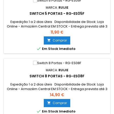
MARCA:
RUIJIE
SWITCH 5 PORTAS - RG-ES05F
Expedição 1 a 2 dias úteis Disponibilidade de Stock: Loja
Online - Armazém Central EM STOCK - Entrega prevista até 3
dias úteis Loja Braga - Rua António Fernandes Ferreira
11,90 €
Gomes EM STOCK
Comprar


Em Stock Imediato
MARCA:
RUIJIE
SWITCH 8 PORTAS - RG-ES08F
Expedição 1 a 2 dias úteis Disponibilidade de Stock: Loja
Online - Armazém Central EM STOCK - Entrega prevista até 3
dias úteis Loja Braga - Rua António Fernandes Ferreira
14,90 €
Gomes EM STOCK
Comprar


Em Stock Imediato