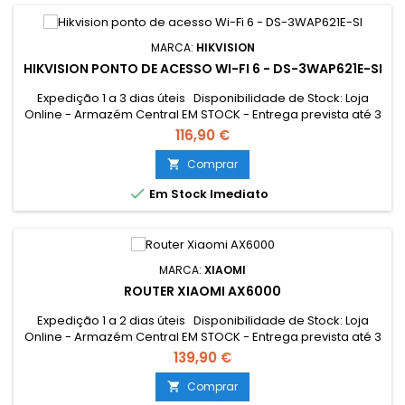
MARCA:
HIKVISION
HIKVISION PONTO DE ACESSO WI-FI 6 - DS-3WAP621E-SI
Expedição 1 a 3 dias úteis Disponibilidade de Stock: Loja
Online - Armazém Central EM STOCK - Entrega prevista até 3
dias úteis Loja Braga - Rua António Fernandes Ferreira
116,90 €
Gomes SEM STOCK - Por encomenda - chegada até 2 dias
úteis
Comprar


Em Stock Imediato
MARCA:
XIAOMI
ROUTER XIAOMI AX6000
Expedição 1 a 2 dias úteis Disponibilidade de Stock: Loja
Online - Armazém Central EM STOCK - Entrega prevista até 3
dias úteis Loja Braga - Rua António Fernandes Ferreira
139,90 €
Gomes EM STOCK * Aumente significativamente o alcance
do sinal da sua casa com este router, poderá acabar com a
Comprar

falta de sinal em algumas partes da sua casa. Tem um