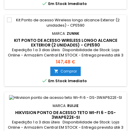

Em Stock Imediato
alcance...
MARCA:
ZUNNK
KIT PONTO DE ACESSO WIRELESS LONGO ALCANCE
EXTERIOR (2 UNIDADES) - CPE590
Expedição 1 a 3 dias úteis Disponibilidade de Stock: Loja
Online - Armazém Central EM STOCK - Entrega prevista até 3
dias úteis Loja Braga - Rua António Fernandes Ferreira
147,48 €
Gomes EM STOCK - Entrega imediata O CPE590 é um
equipamento outdoor wireless de 2.4ghz e 5.8 GHz e 900
Comprar

Mbps, ideal para ligações ponto-a-ponto ou ponto-a-

Em Stock Imediato
multiponto de até 5 km....
MARCA:
RUIJIE
HIKVISION PONTO DE ACESSO TETO WI-FI 6 - DS-
3WAP622E-SI
Expedição 1 a 3 dias úteis Disponibilidade de Stock: Loja
Online - Armazém Central EM STOCK - Entrega prevista até 3