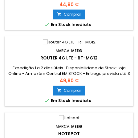
dias úteis Loja Braga - Rua António Fernandes Ferreira
44,90 €
Gomes SEM STOCK - Por encomenda - chegada até 2 dias
úteis
Comprar


Em Stock Imediato
MARCA:
MEEG
ROUTER 4G LTE - RT-MG12
Expedição 1 a 2 dias úteis Disponibilidade de Stock: Loja
Online - Armazém Central EM STOCK - Entrega prevista até 3
dias úteis Loja Braga - Rua António Fernandes Ferreira
49,90 €
Gomes EM STOCK
Comprar


Em Stock Imediato
MARCA:
MEEG
HOTSPOT