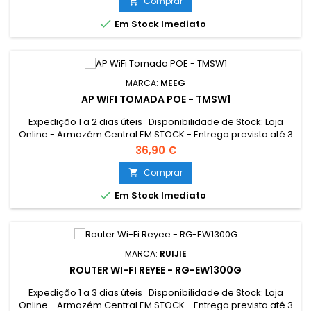
Comprar


Em Stock Imediato
MARCA:
MEEG
AP WIFI TOMADA POE - TMSW1
Expedição 1 a 2 dias úteis Disponibilidade de Stock: Loja
Online - Armazém Central EM STOCK - Entrega prevista até 3
dias úteis Loja Braga - Rua António Fernandes Ferreira
36,90 €
Gomes EM STOCK
Comprar


Em Stock Imediato
MARCA:
RUIJIE
ROUTER WI-FI REYEE - RG-EW1300G
Expedição 1 a 3 dias úteis Disponibilidade de Stock: Loja
Online - Armazém Central EM STOCK - Entrega prevista até 3