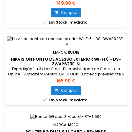
dias úteis Loja Braga - Rua António Fernandes Ferreira
149,90 €
Gomes SEM STOCK - Por encomenda - chegada até 2 dias
úteis
Comprar


Em Stock Imediato
MARCA:
RUIJIE
HIKVISION PONTO DE ACESSO EXTERIOR WI-FI 6 - DS-
3WAP623E-SI
Expedição 1 a 3 dias úteis Disponibilidade de Stock: Loja
Online - Armazém Central EM STOCK - Entrega prevista até 3
dias úteis Loja Braga - Rua António Fernandes Ferreira
165,90 €
Gomes SEM STOCK - Por encomenda - chegada até 2 dias
úteis
Comprar


Em Stock Imediato
MARCA:
MEEG
ROUTER 5G DUAL SIM CARD - RT- N500