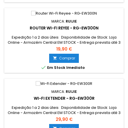
MARCA:
RUIJIE
ROUTER WI-FI REYEE - RG-EW300N
Expedição 1 a 2 dias úteis Disponibilidade de Stock: Loja
Online - Armazém Central EM STOCK - Entrega prevista até 3
dias úteis Loja Braga - Rua António Fernandes Ferreira
19,90 €
Gomes EM STOCK
Comprar


Em Stock Imediato
MARCA:
RUIJIE
WI-FI EXTENDER - RG-EW300R
Expedição 1 a 2 dias úteis Disponibilidade de Stock: Loja
Online - Armazém Central EM STOCK - Entrega prevista até 3
dias úteis Loja Braga - Rua António Fernandes Ferreira
29,90 €
Gomes EM STOCK