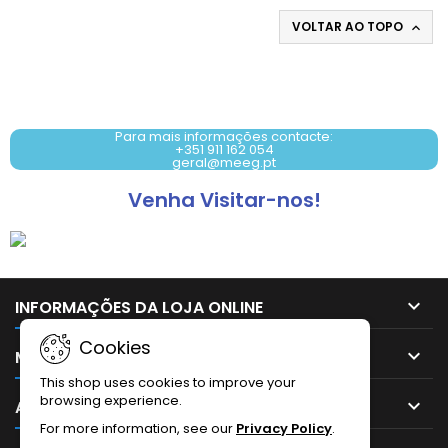
VOLTAR AO TOPO

Contacto: +351 911 162 054
Para mais informações contacte:
+351 911 162 054
geral@meeg.pt
Venha Visitar-nos!

INFORMAÇÕES DA LOJA ONLINE
Cookies

MAIS INFORMAÇÕES
This shop uses cookies to improve your
browsing experience.

A SUA CONTA
For more information, see our
Privacy Policy
.