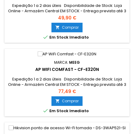
Expedição 1 a 2 dias úteis Disponibilidade de Stock: Loja
Online - Armazém Central EM STOCK - Entrega prevista até 3
dias úteis Loja Braga - Rua António Fernandes Ferreira
49,90 €
Gomes EM STOCK
Comprar


Em Stock Imediato
MARCA:
MEEG
AP WIFI COMFAST - CF-E320N
Expedição 1 a 2 dias úteis Disponibilidade de Stock: Loja
Online - Armazém Central EM STOCK - Entrega prevista até 3
dias úteis Loja Braga - Rua António Fernandes Ferreira
77,49 €
Gomes EM STOCK
Comprar


Em Stock Imediato