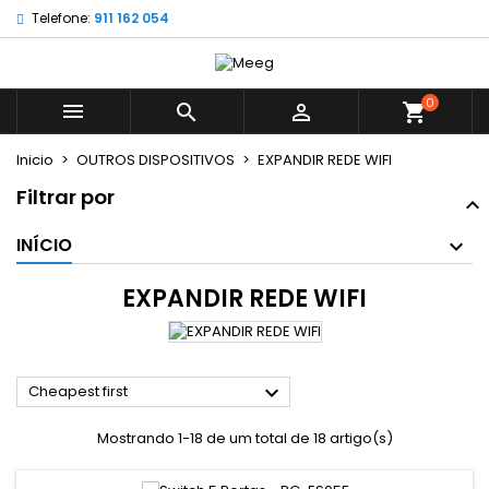
Telefone:
911 162 054
×
×
×
×
My wishlists
((modalTitle))
((title))
Entrar
((confirmMessage))
É necessário ter sessão iniciada para guardar
0
((label))



shopping_cart
produtos na sua lista de desejos.
add_circle_outline
Create new list
Inicio
OUTROS DISPOSITIVOS
EXPANDIR REDE WIFI
((cancelText))
((modalDeleteText))
((cancelText))
((loginText))
Filtrar por
((cancelText))
((createText))
INÍCIO
EXPANDIR REDE WIFI

Cheapest first
Mostrando 1-18 de um total de 18 artigo(s)