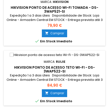
MARCA:
HIKVISION
HIKVISION PONTO DE ACESSO WI-FI TOMADA - DS-
3WAP521-SI
Expedição 1 a 3 dias úteis Disponibilidade de Stock: Loja
Online - Armazém Central EM STOCK - Entrega prevista até 3
dias úteis Loja Braga - Rua António Fernandes Ferreira
79,90 €
Gomes SEM STOCK - Por encomenda - chegada até 2 dias
úteis
Comprar


Em Stock Imediato
MARCA:
RUIJIE
HIKVISION PONTO DE ACESSO TETO WI-FI - DS-
3WAP522-SI
Expedição 1 a 3 dias úteis Disponibilidade de Stock: Loja
Online - Armazém Central EM STOCK - Entrega prevista até 3
dias úteis Loja Braga - Rua António Fernandes Ferreira
84,90 €
Gomes SEM STOCK - Por encomenda - chegada até 2 dias
úteis
Comprar


Em Stock Imediato