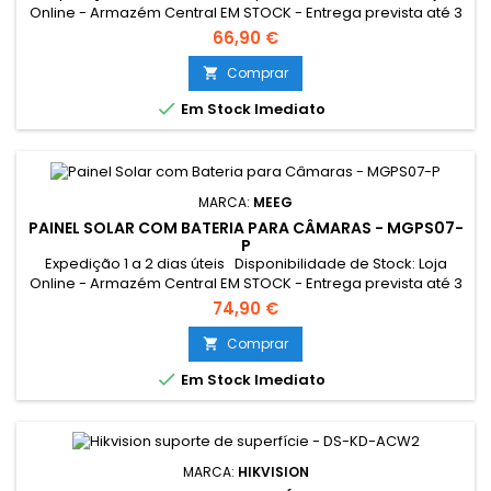
Online - Armazém Central EM STOCK - Entrega prevista até 3
dias úteis Loja Braga - Rua António Fernandes Ferreira
66,90 €
Gomes EM STOCK
Comprar


Em Stock Imediato
MARCA:
MEEG
PAINEL SOLAR COM BATERIA PARA CÂMARAS - MGPS07-
P
Expedição 1 a 2 dias úteis Disponibilidade de Stock: Loja
Online - Armazém Central EM STOCK - Entrega prevista até 3
dias úteis Loja Braga - Rua António Fernandes Ferreira
74,90 €
Gomes EM STOCK Este painel solar carrega a sua
câmera, ficando esta sempre em funcionamento todos os
Comprar

dias, todo o ano, sem se preocupar que a bateria acabe.

Em Stock Imediato
MARCA:
HIKVISION