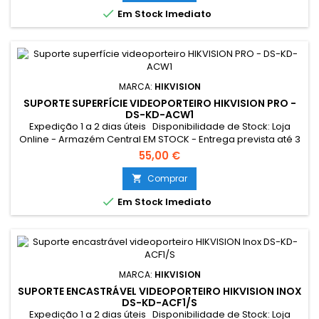

Em Stock Imediato
MARCA:
HIKVISION
SUPORTE SUPERFÍCIE VIDEOPORTEIRO HIKVISION PRO -
DS-KD-ACW1
Expedição 1 a 2 dias úteis Disponibilidade de Stock: Loja
Online - Armazém Central EM STOCK - Entrega prevista até 3
dias úteis Loja Braga - Rua António Fernandes Ferreira
55,00 €
Gomes EM STOCK
Comprar


Em Stock Imediato
MARCA:
HIKVISION
SUPORTE ENCASTRÁVEL VIDEOPORTEIRO HIKVISION INOX
DS-KD-ACF1/S
Expedição 1 a 2 dias úteis Disponibilidade de Stock: Loja