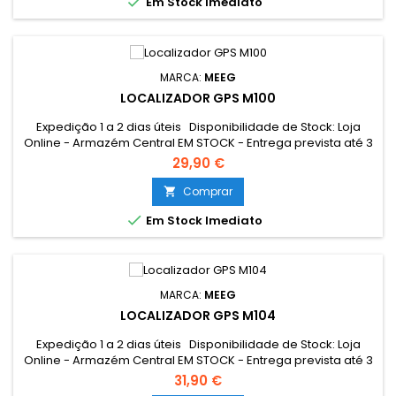

Em Stock Imediato
MARCA:
MEEG
LOCALIZADOR GPS M100
Expedição 1 a 2 dias úteis Disponibilidade de Stock: Loja
Online - Armazém Central EM STOCK - Entrega prevista até 3
dias úteis Loja Braga - Rua António Fernandes Ferreira
29,90 €
Gomes EM STOCK
Comprar


Em Stock Imediato
MARCA:
MEEG
LOCALIZADOR GPS M104
Expedição 1 a 2 dias úteis Disponibilidade de Stock: Loja
Online - Armazém Central EM STOCK - Entrega prevista até 3
dias úteis Loja Braga - Rua António Fernandes Ferreira
31,90 €
Gomes EM STOCK Resumo: Mini localizador GPS para