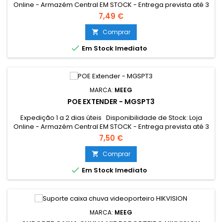
Online - Armazém Central EM STOCK - Entrega prevista até 3
dias úteis Loja Braga - Rua António Fernandes Ferreira
7,49 €
Gomes EM STOCK
Comprar


Em Stock Imediato
MARCA:
MEEG
POE EXTENDER - MGSPT3
Expedição 1 a 2 dias úteis Disponibilidade de Stock: Loja
Online - Armazém Central EM STOCK - Entrega prevista até 3
dias úteis Loja Braga - Rua António Fernandes Ferreira
7,50 €
Gomes EM STOCK
Comprar


Em Stock Imediato
MARCA:
MEEG