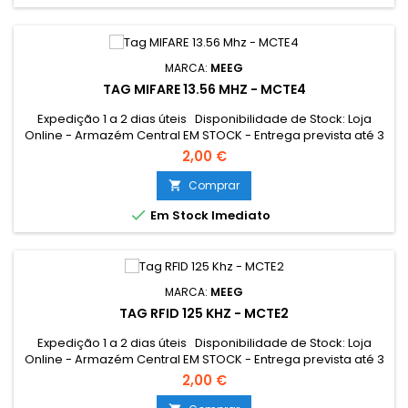
MARCA:
MEEG
TAG MIFARE 13.56 MHZ - MCTE4
Expedição 1 a 2 dias úteis Disponibilidade de Stock: Loja
Online - Armazém Central EM STOCK - Entrega prevista até 3
dias úteis Loja Braga - Rua António Fernandes Ferreira
2,00 €
Gomes EM STOCK
Comprar


Em Stock Imediato
MARCA:
MEEG
TAG RFID 125 KHZ - MCTE2
Expedição 1 a 2 dias úteis Disponibilidade de Stock: Loja
Online - Armazém Central EM STOCK - Entrega prevista até 3
dias úteis Loja Braga - Rua António Fernandes Ferreira
2,00 €
Gomes EM STOCK