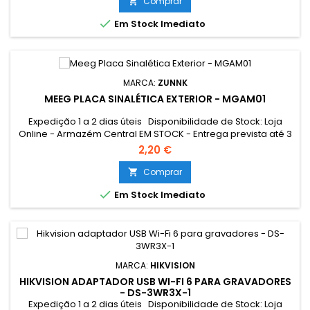
Comprar


Em Stock Imediato
MARCA:
ZUNNK
MEEG PLACA SINALÉTICA EXTERIOR - MGAM01
Expedição 1 a 2 dias úteis Disponibilidade de Stock: Loja
Online - Armazém Central EM STOCK - Entrega prevista até 3
dias úteis Loja Braga - Rua António Fernandes Ferreira
2,20 €
Gomes EM STOCK Resumo: Placa de Aviso para sistema de
videovigilância
Comprar


Em Stock Imediato
MARCA:
HIKVISION
HIKVISION ADAPTADOR USB WI-FI 6 PARA GRAVADORES
- DS-3WR3X-1
Expedição 1 a 2 dias úteis Disponibilidade de Stock: Loja