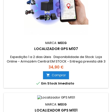
MARCA:
MEEG
LOCALIZADOR GPS M107
Expedição 1 a 2 dias úteis Disponibilidade de Stock: Loja
Online - Armazém Central EM STOCK - Entrega prevista até 3
dias úteis Loja Braga - Rua António Fernandes Ferreira
34,90 €
Gomes EM STOCK
Comprar


Em Stock Imediato
MARCA:
MEEG
LOCALIZADOR GPS M101