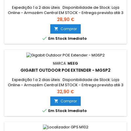
Expedição 1 a 2 dias úteis Disponibilidade de Stock: Loja
Online - Armazém Central EM STOCK - Entrega prevista até 3
dias úteis Loja Braga - Rua António Fernandes Ferreira
28,90 €
Gomes EM STOCK Resumo: Fantástico localizador GPS para
conectar em vários veículos.
Comprar


Em Stock Imediato
MARCA:
MEEG
GIGABIT OUTDOOR POE EXTENDER - MGSP2
Expedição 1 a 2 dias úteis Disponibilidade de Stock: Loja
Online - Armazém Central EM STOCK - Entrega prevista até 3
dias úteis Loja Braga - Rua António Fernandes Ferreira
32,90 €
Gomes EM STOCK
Comprar


Em Stock Imediato