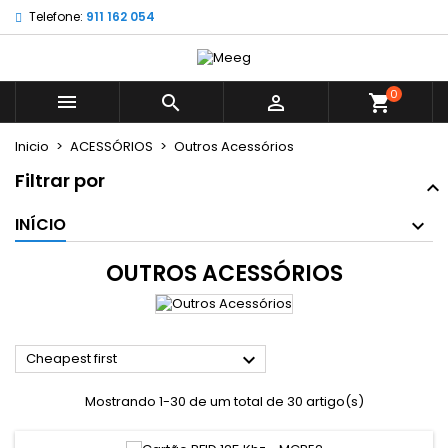
Telefone:
911 162 054
×
×
×
×
My wishlists
((modalTitle))
((title))
Entrar
((confirmMessage))
É necessário ter sessão iniciada para guardar
0
((label))



shopping_cart
produtos na sua lista de desejos.
add_circle_outline
Create new list
Inicio
ACESSÓRIOS
Outros Acessórios
((cancelText))
((modalDeleteText))
((cancelText))
((loginText))
Filtrar por
((cancelText))
((createText))
INÍCIO
OUTROS ACESSÓRIOS

Cheapest first
Mostrando 1-30 de um total de 30 artigo(s)