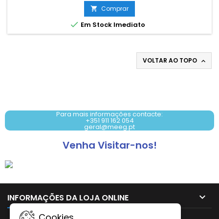
Comprar


Em Stock Imediato
VOLTAR AO TOPO

Contacto: +351 911 162 054
Para mais informações contacte:
+351 911 162 054
geral@meeg.pt
Venha Visitar-nos!

INFORMAÇÕES DA LOJA ONLINE
Cookies