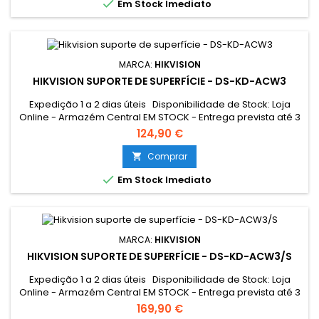

Em Stock Imediato
MARCA:
HIKVISION
HIKVISION SUPORTE DE SUPERFÍCIE - DS-KD-ACW3
Expedição 1 a 2 dias úteis Disponibilidade de Stock: Loja
Online - Armazém Central EM STOCK - Entrega prevista até 3
dias úteis Loja Braga - Rua António Fernandes Ferreira
124,90 €
Gomes EM STOCK
Comprar


Em Stock Imediato
MARCA:
HIKVISION
HIKVISION SUPORTE DE SUPERFÍCIE - DS-KD-ACW3/S
Expedição 1 a 2 dias úteis Disponibilidade de Stock: Loja
Online - Armazém Central EM STOCK - Entrega prevista até 3
dias úteis Loja Braga - Rua António Fernandes Ferreira
169,90 €
Gomes EM STOCK