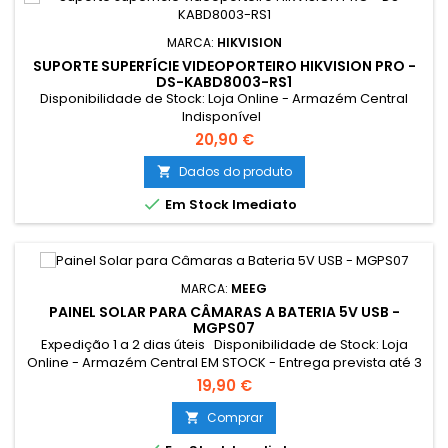
MARCA:
HIKVISION
SUPORTE SUPERFÍCIE VIDEOPORTEIRO HIKVISION PRO -
DS-KABD8003-RS1
Disponibilidade de Stock: Loja Online - Armazém Central
Indisponível
20,90 €
Dados do produto


Em Stock Imediato
MARCA:
MEEG
PAINEL SOLAR PARA CÂMARAS A BATERIA 5V USB -
MGPS07
Expedição 1 a 2 dias úteis Disponibilidade de Stock: Loja
Online - Armazém Central EM STOCK - Entrega prevista até 3
dias úteis Loja Braga - Rua António Fernandes Ferreira
19,90 €
Gomes EM STOCK Este painel solar carrega a sua
câmera, ficando esta sempre em funcionamento todos os
Comprar

dias, todo o ano, sem se preocupar que a bateria acabe.