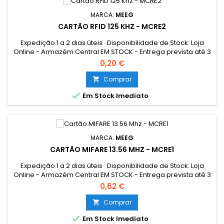
MARCA:
MEEG
CARTÃO RFID 125 KHZ - MCRE2
Expedição 1 a 2 dias úteis Disponibilidade de Stock: Loja
Online - Armazém Central EM STOCK - Entrega prevista até 3
dias úteis Loja Braga - Rua António Fernandes Ferreira
0,20 €
Gomes EM STOCK
Comprar


Em Stock Imediato
MARCA:
MEEG
CARTÃO MIFARE 13.56 MHZ - MCRE1
Expedição 1 a 2 dias úteis Disponibilidade de Stock: Loja
Online - Armazém Central EM STOCK - Entrega prevista até 3
dias úteis Loja Braga - Rua António Fernandes Ferreira
0,62 €
Gomes EM STOCK
Comprar


Em Stock Imediato