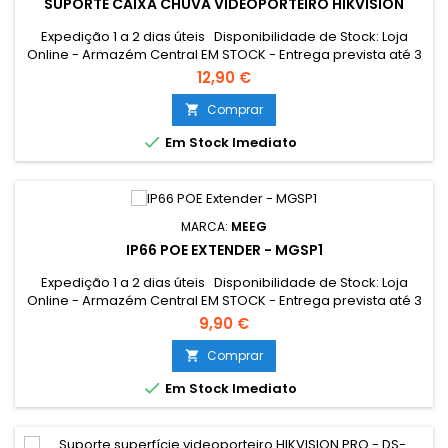
SUPORTE CAIXA CHUVA VIDEOPORTEIRO HIKVISION
Expedição 1 a 2 dias úteis Disponibilidade de Stock: Loja
Online - Armazém Central EM STOCK - Entrega prevista até 3
dias úteis Loja Braga - Rua António Fernandes Ferreira
12,90 €
Gomes EM STOCK
Comprar


Em Stock Imediato
MARCA:
MEEG
IP66 POE EXTENDER - MGSP1
Expedição 1 a 2 dias úteis Disponibilidade de Stock: Loja
Online - Armazém Central EM STOCK - Entrega prevista até 3
dias úteis Loja Braga - Rua António Fernandes Ferreira
9,90 €
Gomes EM STOCK
Comprar


Em Stock Imediato