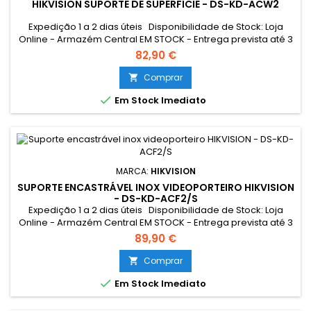
HIKVISION SUPORTE DE SUPERFÍCIE - DS-KD-ACW2
Expedição 1 a 2 dias úteis Disponibilidade de Stock: Loja
Online - Armazém Central EM STOCK - Entrega prevista até 3
dias úteis Loja Braga - Rua António Fernandes Ferreira
82,90 €
Gomes EM STOCK
Comprar


Em Stock Imediato
MARCA:
HIKVISION
SUPORTE ENCASTRÁVEL INOX VIDEOPORTEIRO HIKVISION
- DS-KD-ACF2/S
Expedição 1 a 2 dias úteis Disponibilidade de Stock: Loja
Online - Armazém Central EM STOCK - Entrega prevista até 3
dias úteis Loja Braga - Rua António Fernandes Ferreira
89,90 €
Gomes EM STOCK
Comprar


Em Stock Imediato