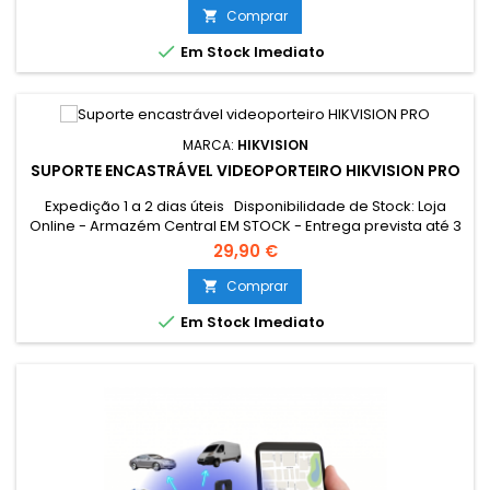
conectar e utilizar em pessoas e veículos
Comprar


Em Stock Imediato
MARCA:
HIKVISION
SUPORTE ENCASTRÁVEL VIDEOPORTEIRO HIKVISION PRO
Expedição 1 a 2 dias úteis Disponibilidade de Stock: Loja
Online - Armazém Central EM STOCK - Entrega prevista até 3
dias úteis Loja Braga - Rua António Fernandes Ferreira
29,90 €
Gomes EM STOCK
Comprar


Em Stock Imediato