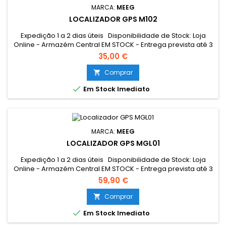
MARCA:
MEEG
LOCALIZADOR GPS M102
Expedição 1 a 2 dias úteis Disponibilidade de Stock: Loja
Online - Armazém Central EM STOCK - Entrega prevista até 3
dias úteis Loja Braga - Rua António Fernandes Ferreira
35,00 €
Gomes EM STOCK Mini localizador GPS para conectar e
utilizar e vários veículos através de OBD. Fácil de conectar.
Comprar


Em Stock Imediato
MARCA:
MEEG
LOCALIZADOR GPS MGL01
Expedição 1 a 2 dias úteis Disponibilidade de Stock: Loja
Online - Armazém Central EM STOCK - Entrega prevista até 3
dias úteis Loja Braga - Rua António Fernandes Ferreira
59,90 €
Gomes EM STOCK
Comprar


Em Stock Imediato