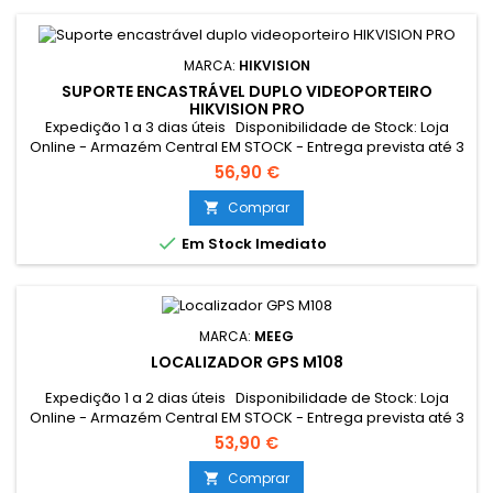
MARCA:
HIKVISION
SUPORTE ENCASTRÁVEL DUPLO VIDEOPORTEIRO
HIKVISION PRO
Expedição 1 a 3 dias úteis Disponibilidade de Stock: Loja
Online - Armazém Central EM STOCK - Entrega prevista até 3
dias úteis Loja Braga - Rua António Fernandes Ferreira
56,90 €
Gomes SEM STOCK - Por encomenda - chegada até 2 dias
úteis
Comprar


Em Stock Imediato
MARCA:
MEEG
LOCALIZADOR GPS M108
Expedição 1 a 2 dias úteis Disponibilidade de Stock: Loja
Online - Armazém Central EM STOCK - Entrega prevista até 3
dias úteis Loja Braga - Rua António Fernandes Ferreira
53,90 €
Gomes EM STOCK Resumo: Mini localizador GPS para
utilizar em bicicletas e motociclos, com luz de presença.
Comprar
