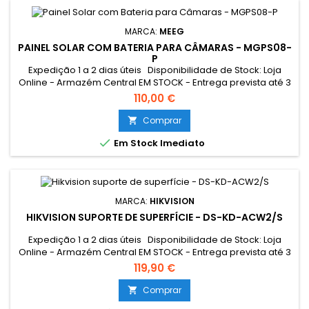
MARCA:
MEEG
PAINEL SOLAR COM BATERIA PARA CÂMARAS - MGPS08-
P
Expedição 1 a 2 dias úteis Disponibilidade de Stock: Loja
Online - Armazém Central EM STOCK - Entrega prevista até 3
dias úteis Loja Braga - Rua António Fernandes Ferreira
110,00 €
Gomes EM STOCK Este painel solar carrega a sua
câmera, ficando esta sempre em funcionamento todos os
Comprar

dias, todo o ano, sem se preocupar que a bateria acabe.

Em Stock Imediato
MARCA:
HIKVISION
HIKVISION SUPORTE DE SUPERFÍCIE - DS-KD-ACW2/S
Expedição 1 a 2 dias úteis Disponibilidade de Stock: Loja
Online - Armazém Central EM STOCK - Entrega prevista até 3
dias úteis Loja Braga - Rua António Fernandes Ferreira
119,90 €
Gomes EM STOCK
Comprar
