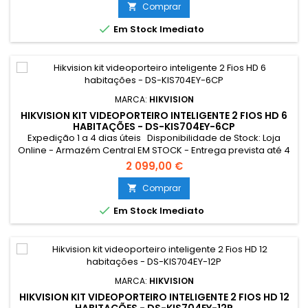
úteis **POR ORÇAMENTO** Resumo: *Conexão Cabo UTP
Comprar

POE

Em Stock Imediato
MARCA:
HIKVISION
HIKVISION KIT VIDEOPORTEIRO INTELIGENTE 2 FIOS HD 6
HABITAÇÕES - DS-KIS704EY-6CP
Expedição 1 a 4 dias úteis Disponibilidade de Stock: Loja
Online - Armazém Central EM STOCK - Entrega prevista até 4
dias úteis Loja Braga - Rua António Fernandes Ferreira
2 099,00 €
Gomes SEM STOCK - Por encomenda - chegada até 4 dias
úteis
Comprar


Em Stock Imediato
MARCA:
HIKVISION
HIKVISION KIT VIDEOPORTEIRO INTELIGENTE 2 FIOS HD 12