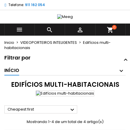
Telefone:
911 162 054
×
×
×
×
My wishlists
((modalTitle))
((title))
Entrar
((confirmMessage))
É necessário ter sessão iniciada para guardar
0
((label))



shopping_cart
produtos na sua lista de desejos.
add_circle_outline
Create new list
Inicio
VIDEOPORTEIROS INTELIGENTES
Edifícios multi-
((cancelText))
((modalDeleteText))
habitacionais
((cancelText))
((loginText))
Filtrar por
((cancelText))
((createText))
INÍCIO
EDIFÍCIOS MULTI-HABITACIONAIS

Cheapest first
Mostrando 1-4 de um total de 4 artigo(s)