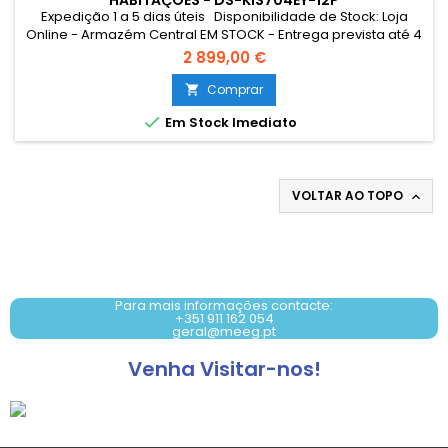
HABITAÇÕES - DS-KIS704EY-12P
Expedição 1 a 5 dias úteis Disponibilidade de Stock: Loja
Online - Armazém Central EM STOCK - Entrega prevista até 4
dias úteis Loja Braga - Rua António Fernandes Ferreira
2 899,00 €
Gomes SEM STOCK - Por encomenda - chegada até 4 dias
úteis
Comprar


Em Stock Imediato
VOLTAR AO TOPO

Contacto: +351 911 162 054
Para mais informações contacte:
+351 911 162 054
geral@meeg.pt
Venha Visitar-nos!