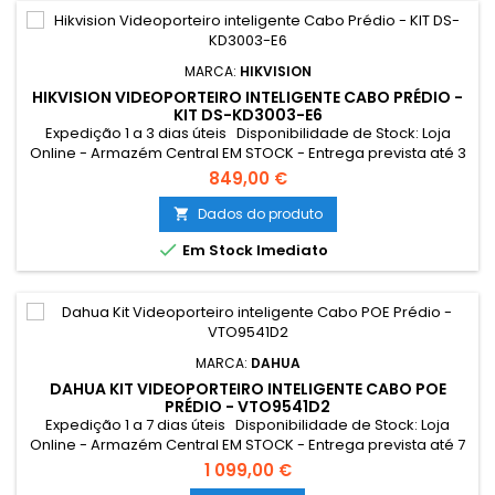
MARCA:
HIKVISION
HIKVISION VIDEOPORTEIRO INTELIGENTE CABO PRÉDIO -
KIT DS-KD3003-E6
Expedição 1 a 3 dias úteis Disponibilidade de Stock: Loja
Online - Armazém Central EM STOCK - Entrega prevista até 3
dias úteis Loja Braga - Rua António Fernandes Ferreira
849,00 €
Gomes SEM STOCK - Por encomenda - chegada até 2 dias
úteis **PREÇO POR ORÇAMENTO** Resumo: *Suporta até
Dados do produto

500 Apartamentos

Em Stock Imediato
MARCA:
DAHUA
DAHUA KIT VIDEOPORTEIRO INTELIGENTE CABO POE
PRÉDIO - VTO9541D2
Expedição 1 a 7 dias úteis Disponibilidade de Stock: Loja
Online - Armazém Central EM STOCK - Entrega prevista até 7
dias úteis Loja Braga - Rua António Fernandes Ferreira
1 099,00 €
Gomes SEM STOCK - Por encomenda - chegada até 7 dias