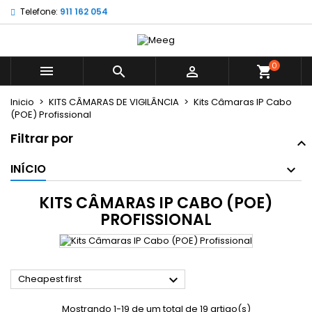
Telefone:
911 162 054
×
×
×
×
My wishlists
((modalTitle))
((title))
Entrar
((confirmMessage))
É necessário ter sessão iniciada para guardar
0
((label))



shopping_cart
produtos na sua lista de desejos.
add_circle_outline
Create new list
Inicio
KITS CÂMARAS DE VIGILÂNCIA
Kits Câmaras IP Cabo
((cancelText))
((modalDeleteText))
(POE) Profissional
((cancelText))
((loginText))
Filtrar por
((cancelText))
((createText))
INÍCIO
KITS CÂMARAS IP CABO (POE)
PROFISSIONAL

Cheapest first
Mostrando 1-19 de um total de 19 artigo(s)