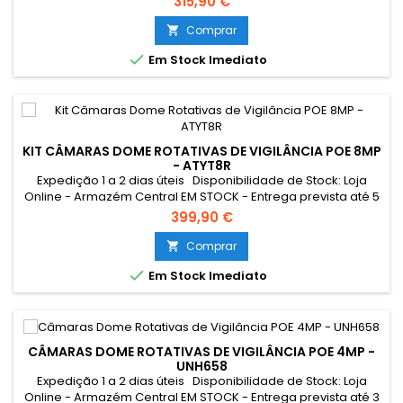
315,90 €
Gomes EM STOCK
Comprar


Em Stock Imediato
KIT CÂMARAS DOME ROTATIVAS DE VIGILÂNCIA POE 8MP
- ATYT8R
Expedição 1 a 2 dias úteis Disponibilidade de Stock: Loja
Online - Armazém Central EM STOCK - Entrega prevista até 5
dias úteis Loja Braga - Rua António Fernandes Ferreira
399,90 €
Gomes SEM STOCK - Por encomenda - chegada até 7 dias
úteis
Comprar


Em Stock Imediato
CÂMARAS DOME ROTATIVAS DE VIGILÂNCIA POE 4MP -
UNH658
Expedição 1 a 2 dias úteis Disponibilidade de Stock: Loja
Online - Armazém Central EM STOCK - Entrega prevista até 3