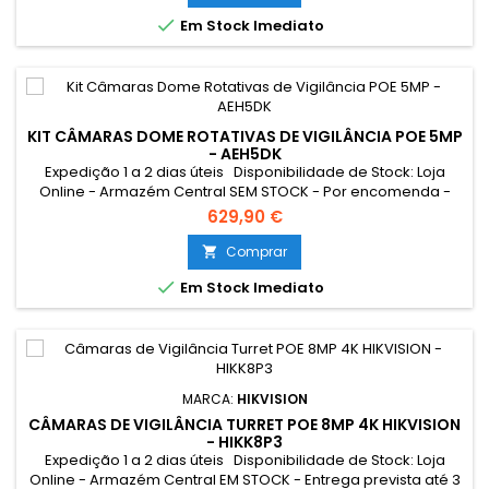

Em Stock Imediato
KIT CÂMARAS DOME ROTATIVAS DE VIGILÂNCIA POE 5MP
- AEH5DK
Expedição 1 a 2 dias úteis Disponibilidade de Stock: Loja
Online - Armazém Central SEM STOCK - Por encomenda -
chegada até 10 dias úteis Loja Braga - Rua António
629,90 €
Fernandes Ferreira Gomes SEM STOCK - Por encomenda -
chegada até 10 dias úteis
Comprar


Em Stock Imediato
MARCA:
HIKVISION
CÂMARAS DE VIGILÂNCIA TURRET POE 8MP 4K HIKVISION
- HIKK8P3
Expedição 1 a 2 dias úteis Disponibilidade de Stock: Loja
Online - Armazém Central EM STOCK - Entrega prevista até 3