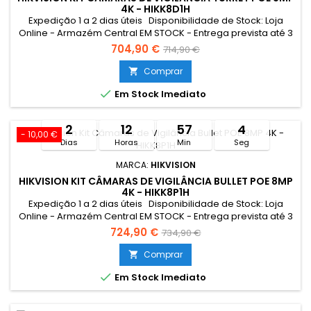
4K - HIKK8D1H
Expedição 1 a 2 dias úteis Disponibilidade de Stock: Loja
Online - Armazém Central EM STOCK - Entrega prevista até 3
dias úteis Loja Braga - Rua António Fernandes Ferreira
704,90 €
714,90 €
Gomes EM STOCK Limitado ao stock existente &gt;Linha
Profissional&lt;Campanha válida entre 27/07 a 11/08/2026
Comprar


Em Stock Imediato
2
12
57
3
- 10,00 €
Dias
Horas
Min
Seg
MARCA:
HIKVISION
HIKVISION KIT CÂMARAS DE VIGILÂNCIA BULLET POE 8MP
4K - HIKK8P1H
Expedição 1 a 2 dias úteis Disponibilidade de Stock: Loja
Online - Armazém Central EM STOCK - Entrega prevista até 3
dias úteis Loja Braga - Rua António Fernandes Ferreira
724,90 €
734,90 €
Gomes EM STOCK Limitado ao stock existente &gt;Linha
Profissional&lt; Campanha válida entre 27/07 a 11/08/2026
Comprar


Em Stock Imediato