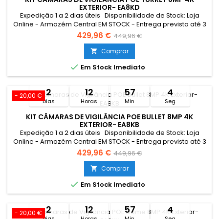
EXTERIOR- EA8KD
Expedição 1 a 2 dias úteis Disponibilidade de Stock: Loja
Online - Armazém Central EM STOCK - Entrega prevista até 3
dias úteis Loja Braga - Rua António Fernandes Ferreira
429,96 €
449,96 €
Gomes EM STOCK Limitado ao stock existenteCampanha
válida entre 27/07 a 11/08/2026
Comprar


Em Stock Imediato
2
12
57
3
- 20,00 €
Dias
Horas
Min
Seg
KIT CÂMARAS DE VIGILÂNCIA POE BULLET 8MP 4K
EXTERIOR- EA8KB
Expedição 1 a 2 dias úteis Disponibilidade de Stock: Loja
Online - Armazém Central EM STOCK - Entrega prevista até 3
dias úteis Loja Braga - Rua António Fernandes Ferreira
429,96 €
449,96 €
Gomes EM STOCK Limitado ao stock existenteCampanha
válida entre 27/07 a 11/08/2026
Comprar


Em Stock Imediato
2
12
57
3
- 20,00 €
Dias
Horas
Min
Seg