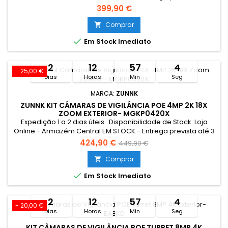
dias úteis Loja Braga - Rua António Fernandes Ferreira
399,90 €
Gomes SEM STOCK - Por encomenda - chegada até 4 dias
úteis
Comprar


Em Stock Imediato
2
12
57
3
- 25,00 €
Dias
Horas
Min
Seg
MARCA:
ZUNNK
ZUNNK KIT CÂMARAS DE VIGILÂNCIA POE 4MP 2K 18X
ZOOM EXTERIOR- MGKP0420X
Expedição 1 a 2 dias úteis Disponibilidade de Stock: Loja
Online - Armazém Central EM STOCK - Entrega prevista até 3
dias úteis Loja Braga - Rua António Fernandes Ferreira
424,90 €
449,90 €
Gomes EM STOCK Limitado ao stock existente Resumo:
Resolução de 4MP 2K COM 18X ZOOM ÓTICO Campanha
Comprar

válida entre 27/07 a 11/08/2026

Em Stock Imediato
2
12
57
3
- 20,00 €
Dias
Horas
Min
Seg
KIT CÂMARAS DE VIGILÂNCIA POE TURRET 8MP 4K