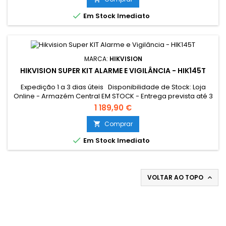
Um verdadeiro super kit para quem quer o melhor dos 2

Em Stock Imediato
mundos:...
MARCA:
HIKVISION
HIKVISION SUPER KIT ALARME E VIGILÂNCIA - HIK145T
Expedição 1 a 3 dias úteis Disponibilidade de Stock: Loja
Online - Armazém Central EM STOCK - Entrega prevista até 3
dias úteis Loja Braga - Rua António Fernandes Ferreira
1 189,90 €
Gomes SEM STOCK - Por encomenda - chegada até 2 dias
úteis
Comprar


Em Stock Imediato
VOLTAR AO TOPO

Contacto: +351 911 162 054