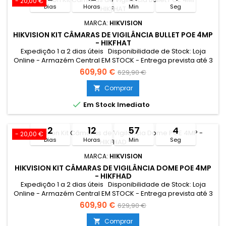
- 20,00 €
Dias
Horas
Min
Seg
MARCA:
HIKVISION
HIKVISION KIT CÂMARAS DE VIGILÂNCIA BULLET POE 4MP
- HIKFHAT
Expedição 1 a 2 dias úteis Disponibilidade de Stock: Loja
Online - Armazém Central EM STOCK - Entrega prevista até 3
dias úteis Loja Braga - Rua António Fernandes Ferreira
609,90 €
629,90 €
Gomes EM STOCK Limitado ao stock existente Campanha
válida entre 27/07 a 11/08/2026
Comprar


Em Stock Imediato
2
12
57
3
- 20,00 €
Dias
Horas
Min
Seg
MARCA:
HIKVISION
HIKVISION KIT CÂMARAS DE VIGILÂNCIA DOME POE 4MP
- HIKFHAD
Expedição 1 a 2 dias úteis Disponibilidade de Stock: Loja
Online - Armazém Central EM STOCK - Entrega prevista até 3
dias úteis Loja Braga - Rua António Fernandes Ferreira
609,90 €
629,90 €
Gomes EM STOCK Limitado ao stock existente Campanha
válida entre 27/07 a 11/08/2026
Comprar
