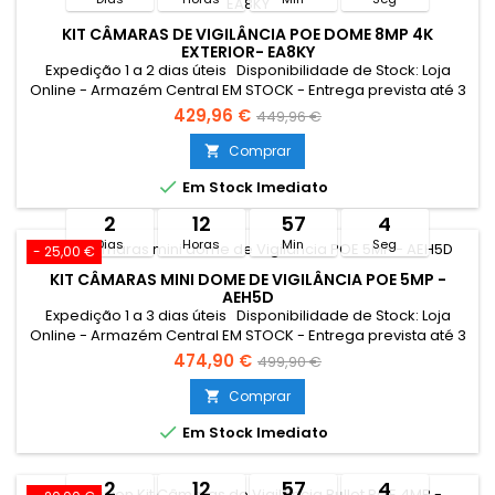
KIT CÂMARAS DE VIGILÂNCIA POE DOME 8MP 4K
EXTERIOR- EA8KY
Expedição 1 a 2 dias úteis Disponibilidade de Stock: Loja
Online - Armazém Central EM STOCK - Entrega prevista até 3
dias úteis Loja Braga - Rua António Fernandes Ferreira
429,96 €
449,96 €
Gomes EM STOCK Limitado ao stock existente Campanha
válida entre 27/07 a 11/08/2026
Comprar


Em Stock Imediato
2
12
57
3
Dias
Horas
Min
Seg
- 25,00 €
KIT CÂMARAS MINI DOME DE VIGILÂNCIA POE 5MP -
AEH5D
Expedição 1 a 3 dias úteis Disponibilidade de Stock: Loja
Online - Armazém Central EM STOCK - Entrega prevista até 3
dias úteis Loja Braga - Rua António Fernandes Ferreira
474,90 €
499,90 €
Gomes SEM STOCK - Por encomenda - chegada até 2 dias
úteis Limitado ao stock existente Resumo: Resolução de
Comprar

4MP 2K COM 18X ZOOM ÓTICO Campanha válida entre 27/07

Em Stock Imediato
a 11/08/2026
2
12
57
3