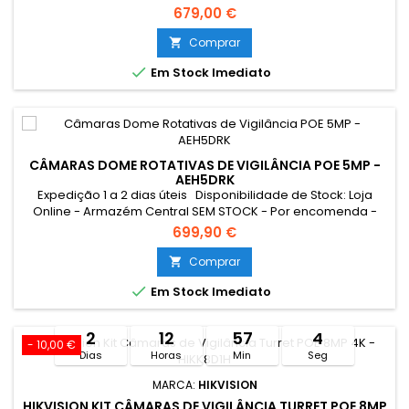
dias úteis Loja Braga - Rua António Fernandes Ferreira
679,00 €
Gomes SEM STOCK - Por encomenda - chegada até 2 dias
úteis &gt;Linha Profissional&lt;
Comprar


Em Stock Imediato
CÂMARAS DOME ROTATIVAS DE VIGILÂNCIA POE 5MP -
AEH5DRK
Expedição 1 a 2 dias úteis Disponibilidade de Stock: Loja
Online - Armazém Central SEM STOCK - Por encomenda -
chegada até 10 dias úteis Loja Braga - Rua António
699,90 €
Fernandes Ferreira Gomes SEM STOCK - Por encomenda -
chegada até 10 dias úteis
Comprar


Em Stock Imediato
2
12
57
3
- 10,00 €
Dias
Horas
Min
Seg
MARCA:
HIKVISION
HIKVISION KIT CÂMARAS DE VIGILÂNCIA TURRET POE 8MP