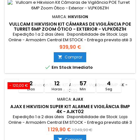
MARCA:
HIKVISION
VULLCAM E HIKVISION KIT CÂMARAS DE VIGILÂNCIA POE
TURRET 6MP ZOOM ÓTICO - EXTERIOR - VLPK06Z1H
Expedição 1 a 2 dias úteis Disponibilidade de Stock: Loja
Online - Armazém Central EM STOCK - Entrega prevista até 3
dias úteis Loja Braga - Rua António Fernandes Ferreira
939,90 €
Gomes EM STOCK
Comprar


Em Stock Imediato
2
12
57
3
- 120,00 €
Dias
Horas
Min
Seg
MARCA:
AJAX
AJAX E HIKVISION SUPER KIT ALARME E VIGILÂNCIA 8MP
4K - AJKT02
Expedição 1 a 2 dias úteis Disponibilidade de Stock: Loja
Online - Armazém Central EM STOCK - Entrega prevista até 3
dias úteis Loja Braga - Rua António Fernandes Ferreira
1 129,90 €
1 249,90 €
Gomes SEM STOCK - Por encomenda - chegada até 2 dias
úteis Limitado ao stock existente Resumo: A nossa escolha:
Comprar
