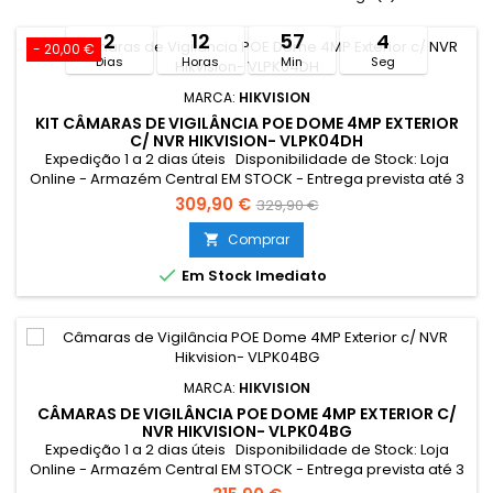
2
12
57
3
- 20,00 €
Dias
Horas
Min
Seg
MARCA:
HIKVISION
KIT CÂMARAS DE VIGILÂNCIA POE DOME 4MP EXTERIOR
C/ NVR HIKVISION- VLPK04DH
Expedição 1 a 2 dias úteis Disponibilidade de Stock: Loja
Online - Armazém Central EM STOCK - Entrega prevista até 3
dias úteis Loja Braga - Rua António Fernandes Ferreira
309,90 €
329,90 €
Gomes EM STOCK Limitado ao stock existente Campanha
válida entre 27/07 a 11/08/2026
Comprar


Em Stock Imediato
MARCA:
HIKVISION
CÂMARAS DE VIGILÂNCIA POE DOME 4MP EXTERIOR C/
NVR HIKVISION- VLPK04BG
Expedição 1 a 2 dias úteis Disponibilidade de Stock: Loja
Online - Armazém Central EM STOCK - Entrega prevista até 3
dias úteis Loja Braga - Rua António Fernandes Ferreira