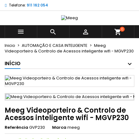
Telefone:
911 162 054
×
×
×
My wishlists
((title))
Entrar
É necessário ter sessão iniciada para guardar
0
((label))



shopping_cart
produtos na sua lista de desejos.
add_circle_outline
Create new list
Inicio
AUTOMAÇÃO E CASA INTELIGENTE
Meeg
Videoporteiro & Controlo de Acessos inteligente wifi - MGVP230
((cancelText))
((loginText))
((cancelText))
((createText))
INÍCIO
Meeg Videoporteiro & Controlo de
Acessos inteligente wifi - MGVP230
Referência
GVP230
Marca
meeg