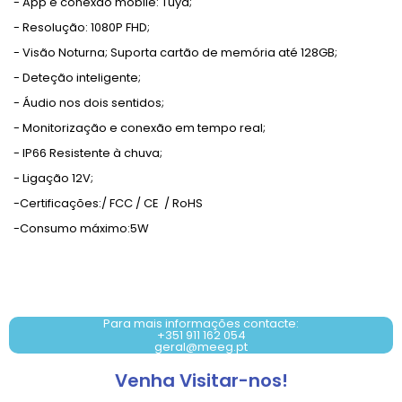
- App e conexão mobile: Tuya;
- Resolução: 1080P FHD;
- Visão Noturna; Suporta cartão de memória até 128GB;
- Deteção inteligente;
- Áudio nos dois sentidos;
- Monitorização e conexão em tempo real;
- IP66 Resistente à chuva;
- Ligação 12V;
-Certificações:/ FCC / CE / RoHS
-Consumo máximo:5W
Contacto: +351 911 162 054
Para mais informações contacte:
+351 911 162 054
geral@meeg.pt
Venha Visitar-nos!