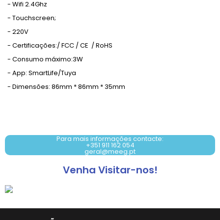
- Wifi 2.4Ghz
- Touchscreen;
- 220V
- Certificações:/ FCC / CE / RoHS
- Consumo máximo:3W
- App: SmartLife/Tuya
- Dimensões: 86mm * 86mm * 35mm
Contacto: +351 911 162 054
Para mais informações contacte:
+351 911 162 054
geral@meeg.pt
Venha Visitar-nos!