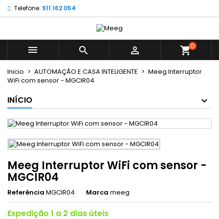
Telefone:
911 162 054
×
×
×
My wishlists
((title))
Entrar
É necessário ter sessão iniciada para guardar
0
((label))



shopping_cart
produtos na sua lista de desejos.
add_circle_outline
Create new list
Inicio
AUTOMAÇÃO E CASA INTELIGENTE
Meeg Interruptor
WiFi com sensor - MGCIR04
((cancelText))
((loginText))
((cancelText))
((createText))
INÍCIO
Meeg Interruptor WiFi com sensor -
MGCIR04
Referência
MGCIR04
Marca
meeg
Expedição 1 a 2 dias úteis