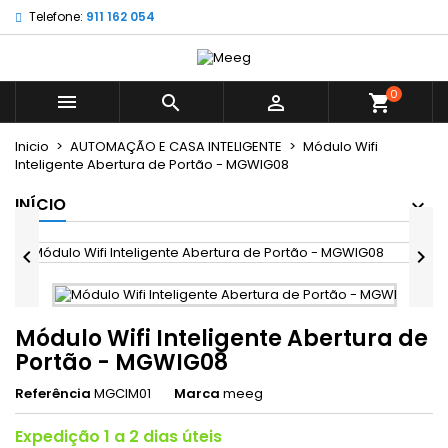
Telefone:
911 162 054
×
×
×
My wishlists
((title))
Entrar
É necessário ter sessão iniciada para guardar
0
((label))



shopping_cart
produtos na sua lista de desejos.
add_circle_outline
Create new list
Inicio
AUTOMAÇÃO E CASA INTELIGENTE
Módulo Wifi
Inteligente Abertura de Portão - MGWIG08
((cancelText))
((loginText))
((cancelText))
((createText))
INÍCIO


Módulo Wifi Inteligente Abertura de
Portão - MGWIG08
Referência
MGCIM01
Marca
meeg
Expedição 1 a 2 dias úteis