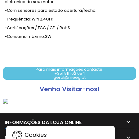
eletronica do seu motor
-Com sensores para estado abertura/fecho;
-Frequência: Wifi 2.4GH;
-Certificações:/ FCC / CE / RoHS
-Consumo máximo:3W
Contacto: +351 911 162 054
Para mais informações contacte:
+351 911 162 054
geral@meeg.pt
Venha Visitar-nos!

INFORMAÇÕES DA LOJA ONLINE
Cookies

MAIS INFORMAÇÕES